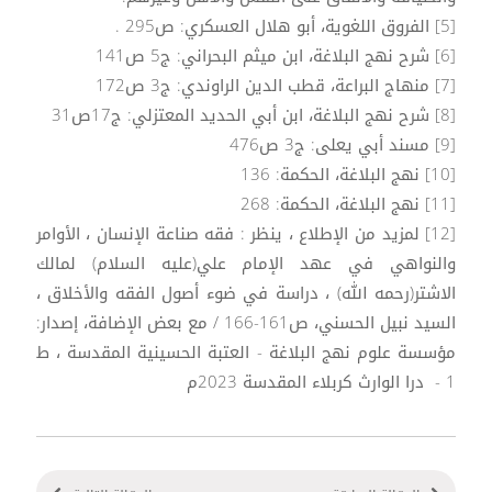
[5] الفروق اللغوية، أبو هلال العسكري: ص295 .
[6] شرح نهج البلاغة، ابن ميثم البحراني: ج5 ص141
[7] منهاج البراعة، قطب الدين الراوندي: ج3 ص172
[8] شرح نهج البلاغة، ابن أبي الحديد المعتزلي: ج17ص31
[9] مسند أبي يعلى: ج3 ص476
[10] نهج البلاغة، الحكمة: 136
[11] نهج البلاغة، الحكمة: 268
[12] لمزيد من الإطلاع ، ينظر : فقه صناعة الإنسان ، الأوامر
والنواهي في عهد الإمام علي(عليه السلام) لمالك
الاشتر(رحمه الله) ، دراسة في ضوء أصول الفقه والأخلاق ،
السيد نبيل الحسني، ص161-166 / مع بعض الإضافة، إصدار:
مؤسسة علوم نهج البلاغة - العتبة الحسينية المقدسة ، ط
1 - درا الوارث كربلاء المقدسة 2023م