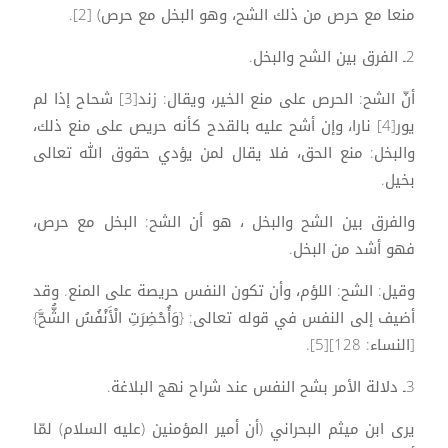
منعا مع حرص من ذلك الشح، وهو البخل مع حرص) [2].
2ـ الفرق بين الشح والبخل.
أنّ الشح: الحرص على منع الخير، ويقال: زند[3] شحاح إذا لم
يور[4] نارا، وإن أشح عليه بالقدح كأنه حريص على منع ذلك،
والبخل: منع الحق، فلا يقال لمن يؤدي حقوق الله تعالى
بخيل.
والفرق بين الشح والبخل ، هو أن الشح: البخل مع حرص،
فهو أشد من البخل.
وقيل: الشح: اللؤم، وأن تكون النفس حريصة على المنع. وقد
أضيف إلى النفس في قوله تعالى: {وَأُحْضِرَتِ الْأَنْفُسُ الشُّحَّ}
[النساء: 128][5].
3ـ دلالة الأمر بشح النفس عند شراح نهج البلاغة.
يرى ابن ميثم البحراني (أن أمير المؤمنين (عليه السلام) لمّا