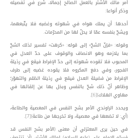
أمر مالك الأشتر بالعمل الصالح إجمالا، شرع في تفصيله
وذكر أنواعا:
أحدها: أن يملك هواه في شهوته وغضبه فلا يتّبعهما،
ويشحّ بنفسه عمّا لا يحلّ لها من المحرّمات.
وقوله: «فإنّ الشحّ» إلى قوله: «كرهت» تفسير لذلك الشحّ
بما يلازمه وهو الانصاف والوقوف على حدّ العدل في
المحبوب فلا تقوده شهوته إلى حدّ الإفراط فيقع في رذيلة
الفجور، وفي دفع المكروه فلا يقوده غضبه إلى طرف
الإفراط من فضيلة العدل فيقع في رذيلة الظلم والتهوّر؛
وظاهر أنّ ذلك شحّ بالنفس وبخل بها عن إلقائها في
مهاوي الهلاك)[6].
ويحدد الراوندي الأمر بشح النفس في المعصية والطاعة،
(أي: لا تضعها في معصية، ولا تخرجها من طاعة)[7].
في حين يرى المعتزلي أن معنى (الأمر بشح النفس قد
فسرّه الإمام علي (عليه السلام) لمالك الأشتر، (أن تنتصف