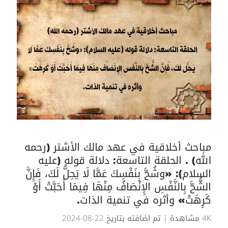
مباحث أخلاقية في عهد مالك الأشتر (رحمه
الله) . الحلقة التاسعة: دلالة قوله (عليه
السلام): «وشُحَّ بِنَفْسِكَ عَمَّا لَا يَحِلُّ لَكَ، فَإِنَّ
الشُّحَّ بِالنَّفْسِ الإِنْصَافُ مِنْهَا فِيمَا أَحَبَّتْ أَوْ
كَرِهَتْ» وأثره في تنمية الذات.
4K مشاهدة
| تم اضافته بتاريخ 22-08-2024