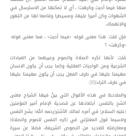
منها فيما أحبت وكرهت) ، أي لا تمكنها من الاسترسال في
الشهوات وكن أميرا عليها، ومسيطرا وقامعا لها من التهور
والانهماك.
فإن قلت: هذا معنى قوله: «فيما أحبت» ، فما معنى قوله:
«وكرهت» ؟
قلت: لأنها تكره الصلاة والصوم وغيرهما من العبادات
الشرعية ومن الواجبات العقلية وكما يجب أن يكون الانسان
مهيمنا عليها في طرف الفعل يجب أن يكون مهيمنا عليها
في طرف الترك)[8].
والملاحظ في هذه الأقوال التي بينّ فيها الشراح معنى
الشح بالنفس: اَبتعادها عن قصدية الإمام أمير المؤمنين
(عليه السلام) في أمره لمالك الأشتر(رحمه الله) بشح النفس
ولاسيما قول المعتزلي في (كره النفس للصوم والصلاة)
ومعارضته للعديد من النصوص الشريفة، فضلا عن سيرة
العلماء والصلحاء والعبّاد، بل يكفي في نفي هذا المعنى