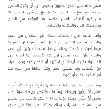
فهي دالة على المنع المقرون بالحرص، أي: أن يكون المأمور
حريصا على منع نفسه من التعامل مع أي شيء لا يحل له؛
فأن فيه أنصاف للنفس بمنعها من الوقوع في الحرام
وتعريضها للذل والمهانة والعقاب.
وأما الثانية: فإن «الإنصاف منها» هو الاعتدال في الحب
والكره، وتجنيب النفس من الميل إلى الإفراط أو التفريط
فيما أحبت أو كرهت؛ وذلك أن لكل منهما جنبتين، أي الحب
والكره، فأن أحبت النفس لزم بها الأنصاف فلا أفراط في
الحب ولا تفريط أيضاً، أي لا تزيد أو تنقص فيه وهو المراد
من الأنصاف وبه يتحقق المنع، وكذا حالها في الكره فلا
أفراط فيما تكره أو تفرط.
ومما يدل عليه قوله (عليه السلام): «أَحْبِبْ حَبِيبَكَ هَوْناً مَا ،
عَسَى أَنْ يَكُونَ بَغِيضَكَ يَوْماً مَا ، وأَبْغِضْ بَغِيضَكَ هَوْناً مَا ،
عَسَى أَنْ يَكُونَ حَبِيبَكَ يَوْماً مَا»[11] فهو كاشف عن التحكم
في المشاعر النفسية ، وذلك يكشف عن العلة في صدور