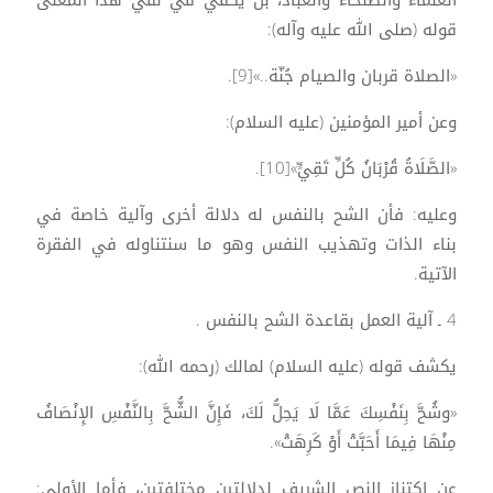
قوله (صلى الله عليه وآله):
«الصلاة قربان والصيام جُنّة..»[9].
وعن أمير المؤمنين (عليه السلام):
«الصَّلَاةُ قُرْبَانُ كُلِّ تَقِيٍّ»[10].
وعليه: فأن الشح بالنفس له دلالة أخرى وآلية خاصة في
بناء الذات وتهذيب النفس وهو ما سنتناوله في الفقرة
الآتية.
4 ـ آلية العمل بقاعدة الشح بالنفس .
يكشف قوله (عليه السلام) لمالك (رحمه الله):
«وشُحَّ بِنَفْسِكَ عَمَّا لَا يَحِلُّ لَكَ، فَإِنَّ الشُّحَّ بِالنَّفْسِ الإِنْصَافُ
مِنْهَا فِيمَا أَحَبَّتْ أَوْ كَرِهَتْ».
عن اكتناز النص الشريف لدلالتين مختلفتين، فأما الأولى: