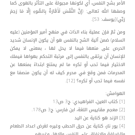
الأمر بشح النفس، أي لكونها مجبولة على التأثر بالهوى كما
وصفها الله تعالى: {إِنَّ النَّفْسَ لَأَمَّارَةٌ بِالسُّوءِ إِلَّا مَا رَحِمَ
رَبِّي}[يوسف: 53].
ومن ثمّ فإن عملية بناء الذات في منهج أمير المؤمنين (عليه
السلام) ضمن آلية الشح بالنفس هو أن يكون الإنسان شديد
الحرص على منعها فيما لا يحل لها ، بمعنى لا يمكن
للإنسان أن يرتقى بالنفس إلى مرتبة التحكم بهواها فيملك
الاختيار فيما تحب أو تكره ما لم يمتنع ابتداءً بمنعها عن
المحرمات فمن وقع في محرم كيف له أن يكون منصفا مع
نفسه فيما تحب أو تكره؟ [12].
الهوامش:
[1] كتاب العين، الفراهيدي: ج3 ص13
[2] معجم مقاييس اللغة، ابن فارس: ج3 ص178.
[3] الزند هو كناية عن اليد
[4] يور نار، كناية عن حرق الحطب وغيره لغرض اعداد الطعام
والضيافة والانفاق على النفس والاهل وغيرهم.