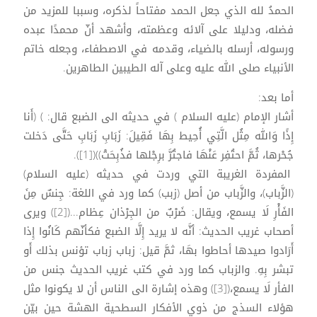
الحمدُ لله الذي جعل الحمد مفتاحاً لذكره، وسببا للمزيد من
فضله، ودليلا على آلائه وعظمته، وأشهد أنّ محمدًا عبده
ورسوله، أرسله بالضياء، وقدمه في الاصطفاء، وجعله خاتم
الأنبياء صلى الله عليه وعلى آله الطيبين الطاهرين.
أما بعد:
أشار الإمام (عليه السلام ) في حديثه الى الضبع قال: ) (أَنا
إِذًا وَالله مِثُل الَّتِي أُحِيط بِهَا فَقِيلَ: زَبَابِ زَبَابِ حَتَّى دَخلت
جُحْرها، ثُمَّ احتُفِر عَنْهَا فاجتُرَّ برِجْلها فذُبِحَتْ))([1]).
المفردة الغريبة التي وردت في حديثه (عليه السلام)
(الزَّباب)، والزَّباب من أصل (زبب) كما ورد في اللغة: جِنسٌ مِنَ
الفَأْرِ لَا يسمع، ويقال: ضَرْبٌ من الجِرْذان عِظام...([2]) ويرى
أصحاب غريب الحديث: أنَّه لا يريد إِلَّا الضبع فكأنّهم كَانُوا إِذا
أَرَادوا صيدها أحاطوا بهَا، ثمَّ قيل: زباب زباب تؤنس بذلك أَو
تبشر بِهِ. والزباب كما ورد في كتب غريب الحديث جنس من
الفأر لَا يسمع،([3]) وهذه إشارة الى الناس أن لا يكونوا مثل
هؤلاء السذج من ذوي الأفكار السطحية الهشة حين بيّن