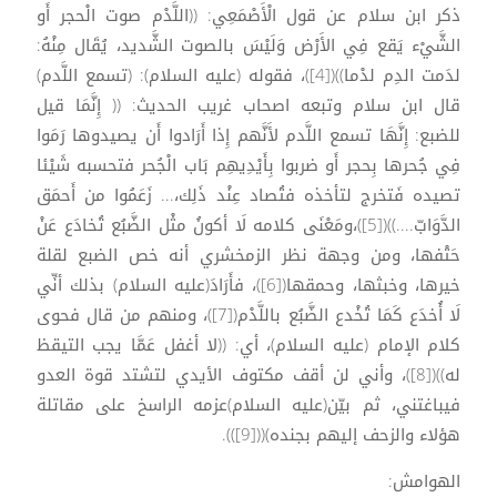
ذكر ابن سلام عن قول الْأَصْمَعِي: ((اللَّدْم صوت الْحجر أَو
الشَّيْء يَقع فِي الأَرْض وَلَيْسَ بالصوت الشَّديد، يُقَال مِنْهُ:
لدَمت الدِم لدْما))([4])، فقوله (عليه السلام): (تسمع اللَّدم)
قال ابن سلام وتبعه اصحاب غريب الحديث: (( إِنَّمَا قيل
للضبع: إِنَّهَا تسمع اللَّدم لأَنَّهم إِذا أَرَادوا أَن يصيدوها رَمَوا
فِي جُحرها بِحجر أَو ضربوا بِأَيْدِيهِم بَاب الْجُحر فتحسبه شَيْئا
تصيده فَتخرج لتأخذه فتُصاد عِنْد ذَلِك،... زَعَمُوا من أَحمَق
الدَّوَابّ....))([5])،ومَعْنَى كلامه لَا أكونُ مثْل الضَّبُع تُخادَع عَنْ
حَتْفها، ومن وجهة نظر الزمخشري أنه خص الضبع لقلة
خيرها، وخبثها، وحمقها([6])، فأَرَادَ(عليه السلام) بذلك أنِّي
لَا أُخدَع كَمَا تُخْدع الضَّبُع باللَّدْم([7])، ومنهم من قال فحوى
كلام الإمام (عليه السلام)، أي: ((لا أغفل عَمَّا يجب التيقظ
له))([8])، وأني لن أقف مكتوف الأيدي لتشتد قوة العدو
فيباغتني، ثم بيّن(عليه السلام)عزمه الراسخ على مقاتلة
هؤلاء والزحف إليهم بجنده)(([9])).
الهوامش: