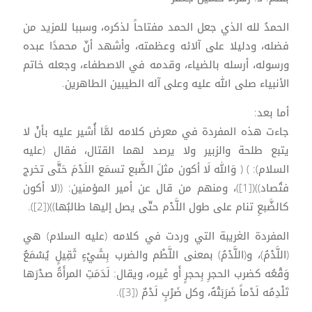
الحمدُ لله الذي جعل الحمد مفتاحاً لذكره، وسببا للمزيد من
فضله، ودليلا على آلائه وعظمته، وأشهد أنّ محمدًا عبده
ورسوله، أرسله بالضياء، وقدمه في الاصطفاء، وجعله خاتم
الأنبياء صلى الله عليه وعلى آله الطيبين الطاهرين.
أما بعد:
جاءت هذه المفردة في معرض كلامه لمَّا أُشير عليه بأنْ لا
يتبع طلحة والزبير ولا يرصد لهما القتال، فقال (عليه
السلام): ) ( وَالله لَا أكون مثلَ الضَّبع تسمَع اللَدْمَ حَتَّى تخرج
فتُصاد))([1])، ومنهم من قال عن أمير المؤمنين: ((لا أكون
كالضَّبعِ تنام على طول اللَّدْم حتّى يصل إليها طالبُها))([2]).
المفردة الغريبة التي وردت في كلامه (عليه السلام) هي
(اللَّدْمُ)، و(اللَّدْمُ) بمعنى اللَّطْم والضرب بِشَيْءٍ ثَقِيلٍ يُسْمَعُ
وَقْعُه كضرب الحجرِ بِحجرٍ أَو غَيره، ويقال: لَدَمَتِ المرأَةُ صدْرَها
تَلْدِمُه لَدْماً ضَرَبَتْهُ، وكل ضَرْبٍ لَدْمٌ ([3]).