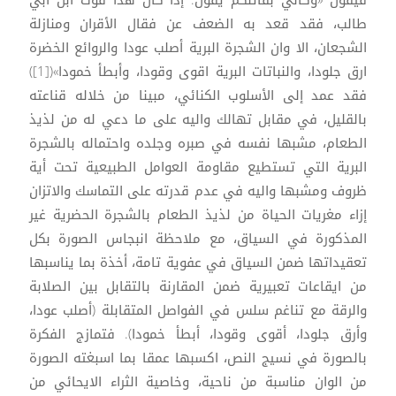
طالب، فقد قعد به الضعف عن فقال الأقران ومنازلة
الشجعان، الا وان الشجرة البرية أصلب عودا والروائع الخضرة
ارق جلودا، والنباتات البرية اقوى وقودا، وأبطأ خمودا»([1])
فقد عمد إلى الأسلوب الكنائي، مبينا من خلاله قناعته
بالقليل، في مقابل تهالك واليه على ما دعي له من لذيذ
الطعام، مشبها نفسه في صبره وجلده واحتماله بالشجرة
البرية التي تستطيع مقاومة العوامل الطبيعية تحت أية
ظروف ومشبها واليه في عدم قدرته على التماسك والاتزان
إزاء مغريات الحياة من لذيذ الطعام بالشجرة الحضرية غير
المذكورة في السياق، مع ملاحظة انبجاس الصورة بكل
تعقيداتها ضمن السياق في عفوية تامة، أخذة بما يناسبها
من ايقاعات تعبيرية ضمن المقارنة بالتقابل بين الصلابة
والرقة مع تناغم سلس في الفواصل المتقابلة (أصلب عودا،
وأرق جلودا، أقوى وقودا، أبطأ خمودا). فتمازج الفكرة
بالصورة في نسيج النص، اكسبها عمقا بما اسبغته الصورة
من الوان مناسبة من ناحية، وخاصية الثراء الايحائي من