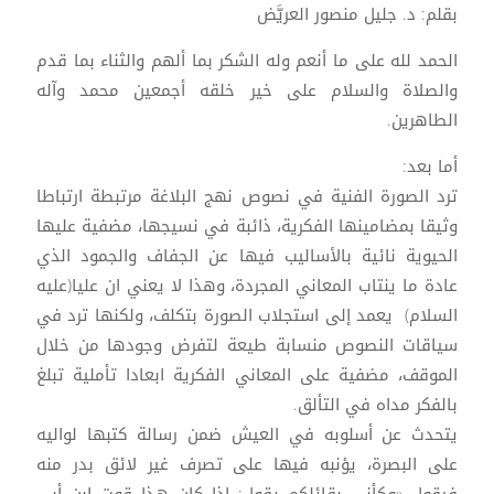
بقلم: د. جليل منصور العريَّض
الحمد لله على ما أنعم وله الشكر بما ألهم والثناء بما قدم
والصلاة والسلام على خير خلقه أجمعين محمد وآله
الطاهرين.
أما بعد:
ترد الصورة الفنية في نصوص نهج البلاغة مرتبطة ارتباطا
وثيقا بمضامينها الفكرية، ذائبة في نسيجها، مضفية عليها
الحيوية نائية بالأساليب فيها عن الجفاف والجمود الذي
عادة ما ينتاب المعاني المجردة، وهذا لا يعني ان عليا(عليه
السلام) يعمد إلى استجلاب الصورة بتكلف، ولكنها ترد في
سياقات النصوص منسابة طيعة لتفرض وجودها من خلال
الموقف، مضفية على المعاني الفكرية ابعادا تأملية تبلغ
بالفكر مداه في التألق.
يتحدث عن أسلوبه في العيش ضمن رسالة كتبها لواليه
على البصرة، يؤنبه فيها على تصرف غير لائق بدر منه
فيقول «وكأني بقائلكم يقول: إذا كان هذا قوت ابن أبي