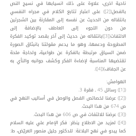
ناحية اخرى، علاوة على ذلك انسيابها في نسيج النص
بالفصل([2]) على اعتبار تتابع الكلام في مجراه النفسي
بانتقاله من الحديث عن نفسه إلى المقارنة بين الشجرتين
من دون اللجوء إلى العاطف بالإضافة إلى
الالتفات([3])بانتقاله من حديث إلى آخر بقصد توكيد الفكرة
المطروحة ودعمها، وهو ما يدعم مقولتنا بانبثاق الصورة
ضمن السياق مرتبطة بالفكرة عن طواعية، ولحاجة ملحة
تقتضيها المناسبة لإضاءة الفكر وكشف جوانبه والنأي به
عن الجفاف)([4]).
الهوامش:
([1]) رسائل 45 ـ فقرة 3.
([2]) عرضنا لخصائص الفصل والوصل في أساليب النهج في
ص 674 من هذا البحث.
([3]) عرضنا للالتفات في ص 606 من هذا البحث.
([4]) لمزيد من الاطلاع ينظر: فكر الإمام علي عليه السلام
كما يبدو في نهج البلاغة: للدكتور جليل منصور العريّض، ط: