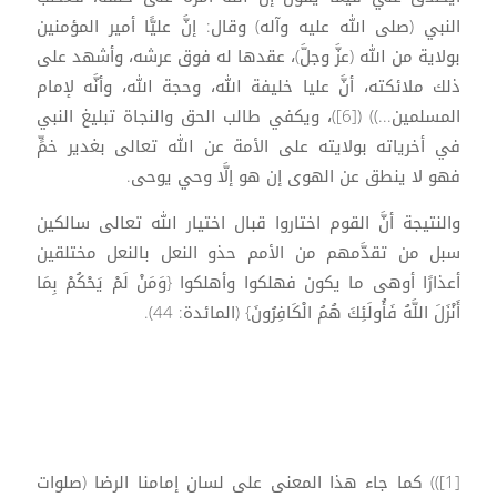
النبي (صلى الله عليه وآله) وقال: إنَّ عليًّا أمير المؤمنين
بولاية من الله (عزَّ وجلَّ)، عقدها له فوق عرشه، وأشهد على
ذلك ملائكته، أنَّ عليا خليفة الله، وحجة الله، وأنَّه لإمام
المسلمين...)) ([6])، ويكفي طالب الحق والنجاة تبليغ النبي
في أخرياته بولايته على الأمة عن الله تعالى بغدير خمٍّ
فهو لا ينطق عن الهوى إن هو إلَّا وحي يوحى.
والنتيجة أنَّ القوم اختاروا قبال اختيار الله تعالى سالكين
سبل من تقدَّمهم من الأمم حذو النعل بالنعل مختلقين
أعذارًا أوهى ما يكون فهلكوا وأهلكوا {وَمَنْ لَمْ يَحْكُمْ بِمَا
أَنْزَلَ اللَّهُ فَأُولَئِكَ هُمُ الْكَافِرُونَ} (المائدة: 44).
[1])) كما جاء هذا المعنى على لسان إمامنا الرضا (صلوات