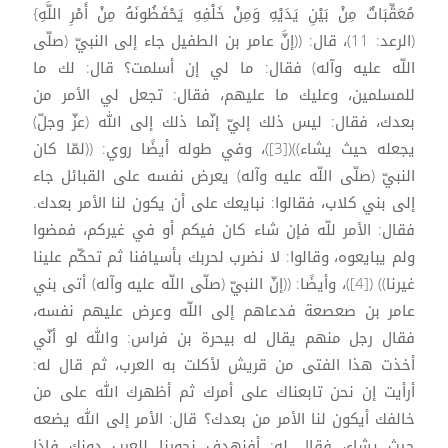
مُعَقِّبَاتٌ مِنْ بَيْنِ يَدَيْهِ وَمِنْ خَلْفِهِ يَحْفَظُونَهُ مِنْ أَمْرِ اللَّهِ}
(الرعد: 11)، قال: ((إنَّ عامر بن الطفيل جاء إلى النبيّ (صلّى
اللّه عليه وآله) فقال: ما لي إن أسلمت؟ قال: لك ما
للمسلمين، وعليك ما عليهم، فقال: تجعل لي الأمر من
بعدك، فقال: ليس ذلك إليّ إنّما ذلك إلى الله (عزّ وجلّ)
يجعله حيث يشاء))([3])، وفي طوله أيضًا روي: ((لمّا كان
النبيّ (صلّى اللّه عليه وآله) يعرض نفسه على القبائل جاء
إلى بني كلاب، فقالوا: نبايعك على أن يكون لنا الأمر بعدك.
فقال: الأمر للّه فإن شاء كان فيكم أو في غيركم، فمضوا
ولم يبايعوه، وقالوا: لا نضرب لحربك بأسيافنا ثم تحكّم علينا
غيرنا)) ([4])، وأيضًا: ((إنّ النبيّ (صلّى اللّه عليه وآله) أتى بني
عامر بن صعصعة فدعاهم إلى اللّه وعرض عليهم نفسه،
فقال رجل منهم يقال له بيحرة بن فراس: والله لو أنّي
أخذت هذا الفتى من قريش لأكلت به العرب، ثم قال له:
أرأيت إن نحن تابعناك على أمرك ثم أظهرك الله على من
خالفك أيكون لنا الأمر من بعدك؟ قال: الأمر إلى الله يضعه
حيث يشاء، فقال له: أفنهدف نحورنا للعرب دونك فإذا