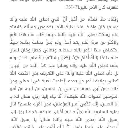
ظهرت كان الأمر لغيرنا؟))([5]).
ويُفاد ممَّا تقدَّم من أخبار أنَّ النبي (صلى الله عليه وآله
وسلم) كان واضحًا منذ بداية الأمر بخصوص مسألة خلافته
فلم يسكت (صلى الله عليه وآله) حينما طُلب منه هذا الأمر
ولأكثر من مرة؛ فلم يعد أحدًا ولم يُمنِّ جماعة بذلك؛ مبينًّا
اختصاص هذا الأمر بالله سبحانه وتعالى حصرًا وكان لسان
حاله دائمًا {اللَّهُ أَعْلَمُ حَيْثُ يَجْعَلُ رِسَالَتَهُ} (الأنعام: 124)، ولم
يقف (صلى الله عليه وآله وسلم) عند هذا الحد من البيان؛
بل دأب (صلى الله عليه وآله) على التعريف بمن اختصه الله
تعالى بولاية الأمر من بعده بأحاديث نصية في المعنى ومن
ذلك: ((عن أبي حمزة، عن علي بن الحسين، عن أبيه، عن أمير
المؤمنين (صلوات الله عليهم)، أنَّه جاء إليه رجل، فقال له: يا
أبا الحسن، إنَّك تدَّعى أمير المؤمنين، فمن أمَّرك عليهم؟ قال
(عليه السلام): الله (جلَّ جلاله) أمَّرني عليهم، فجاء الرجل إلى
رسول الله (صلى الله عليه وآله) فقال: يا رسول الله،
أيصدق علي فيما يقول إنَّ الله أمَّره على خلقه، فغضب