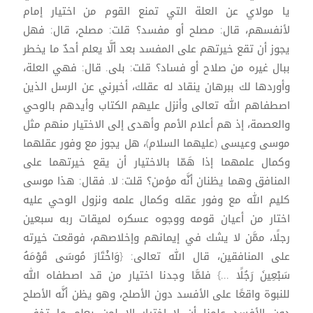
يا مولاي عن العلة التي تمنع القوم من اختيار إمام
لأنفسهم، قال: مصلح أو مفسد؟ قلت: مصلح، قال: فهل
يجوز أن تقع خيرتهم على المفسد بعد ألَّا يعلم أحدٌ ما يخطر
ببال غيره من صلاح أو فساد؟ قلت: بلى. قال: فهي العلة،
وأوردها لك ببرهان ينقاد له عقلك، أخبرني عن الرسل الذين
اصطفاهم الله تعالى وأنزل عليهم الكتاب وأيدهم بالوحي
والعصمة، إذ هم أعلام الأمم وأهدى إلى الاختيار منهم مثل
موسى وعيسى (عليهما السلام)، هل يجوز مع وفور عقلهما
وكمال علمهما إذا هَمّا بالاختيار أن يقع خيرتهما على
المنافق وهما يظنان أنَّه مؤمن؟ قلت: لا. فقال: هذا موسى
كليم الله مع وفور عقله وكمال علمه ونزول الوحي عليه
اختار من أعيان قومه ووجوه عسكره لميقات ربه سبعين
رجلًا، ممَّن لا يشك في إيمانهم وإخلاصهم، فوقعت خيرته
على المنافقين، قال الله تعالى: {وَاخْتَارَ مُوسَى قَوْمَهُ
سَبْعِينَ رَجُلًا ...} فلمَّا وجدنا اختيار من قد اصطفاه الله
للنبوة واقعًا على الأفسد دون الأصلح، وهو يظن أنَّه الأصلح
دون الأفسد علمنا أن لا اختيار إلا لمن يعلم ما تخفي