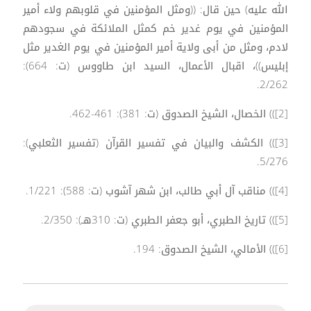
الله عليه) حين قال: ((ومثل المؤمنين في قلوبهم ولاء أمير
المؤمنين في يوم غدير خم كمثل الملائكة في سجودهم
لادم، ومثل من أبى ولاية أمير المؤمنين في يوم الغدير مثل
إبليس))، اقبال الأعمال، السيد ابن طاووس (ت: 664):
2/262.
[2])) الخصال، الشيخ الصدوق (ت: 381): 461-462.
[3])) الكشف والبيان في تفسير القرآن (تفسير الثعلبي):
5/276.
[4])) مناقب آل أبي طالب، ابن شهر آشوب (ت: 588): 1/221.
[5])) تاريخ الطبري، أبو جعفر الطبري (ت: 310هـ): 2/350.
[6])) الأمالي، الشيخ الصدوق: 194.