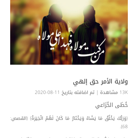
ولاية الأمر حق إلهي
13K مشاهدة
| تم اضافته بتاريخ 11-08-2020
خُطَى الخُزَاعي
{وَرَبُّكَ يَخْلُقُ مَا يَشَاءُ وَيَخْتَارُ مَا كَانَ لَهُمُ الْخِيَرَةُ} (القصص:
68).