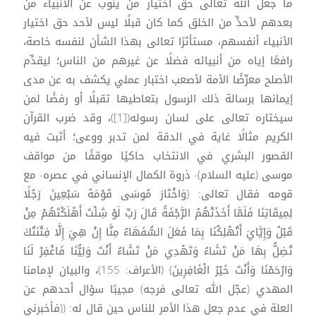
ما جعل الله تعالى حق اختيار من ينوب عن الأنبياء من
بعدهم لأحدٍّ من الخلق كما كان قبلًا ليس لأحد حق اختيار
الأنبياء أنفسهم، مستأثرًا تعالى بهذا الشأن لنفسه خاصة،
رافعًا إياه من أنبيائه فضلًا عن غيرهم من الناس؛ ليقدِّم
الأصلح معرِّضًا الأمة لأصعب اختبار عملي يكشف به عن مدى
إيمانها برسالة ذلك الرسول بتعاطيها تقبلًا أو رفضًا لمن
سيختاره تعالى على لسان رسوله([1])، وقد ضرب القرآن
الكريم مثالًا غاية في الدقة لمن تدبر ووعى؛ أثبت فيه
القصور البشري في الانتخاب حاكيًا موقفًا من مواقف
موسى (عليه السلام)- ذروة الكمال الإنساني في عصره- مع
قومه فقال تعالى: {وَاخْتَارَ مُوسَى قَوْمَهُ سَبْعِينَ رَجُلًا
لِمِيقَاتِنَا فَلَمَّا أَخَذَتْهُمُ الرَّجْفَةُ قَالَ رَبِّ لَوْ شِئْتَ أَهْلَكْتَهُمْ مِنْ
قَبْلُ وَإِيَّايَ أَتُهْلِكُنَا بِمَا فَعَلَ السُّفَهَاءُ مِنَّا إِنْ هِيَ إِلَّا فِتْنَتُكَ
تُضِلُّ بِهَا مَنْ تَشَاءُ وَتَهْدِي مَنْ تَشَاءُ أَنْتَ وَلِيُّنَا فَاغْفِرْ لَنَا
وَارْحَمْنَا وَأَنْتَ خَيْرُ الْغَافِرِينَ} (الأعراف: 155)، والبيان لإمامنا
المهدي (عجّل الله تعالى فرجه) مجيبًا سؤال أحدهم عن
العلة في عدم جعل هذا الأمر للناس حين قال له: ((فأخبرني