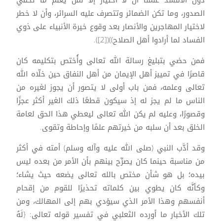
الصدور، وما تكن الضمائر وتتصرف عليه السرائر، وأن لا خطر
لاختيار المهاجرين والأنصار بعد وقوع خيرة الأنبياء على ذوي
الفساد لما أرادوا أهل الصلاح))([2]).
فمن حضي بتبليغ رسالة الله تعالى وأُختص بتكليمه كان
قاصرًا في تمييز أهل الإيمان من أهل النفاق حين خلّاه الله
تعالى وعلمه، فمن باب أولى لا يتصور أن يجوز لغيره من
الناس ما لم يجز له إذ سيكون قطعًا ذلك الغير أكثر عجزًا
وقصورًا، وعليه لم يكن الله تعالى ليعطي هذا الحق لعامة
الخلق بعد أن سلبه من خيرتهم علمًا وإحاطة وتقوى.
وقد أدَّب النبي (صلى الله عليه وآله وسلم) أمته في أكثر
من مناسبة حينما كان يصرِّح بينهم بأن الأمر من بعده ليس
بيده؛ بل هو شأن مختص بالله تعالى يضعه حيث يشاء؛
وكأنَّه كان يطوي بين كلماته تحذيرًا للقوم من إقحام
أنفسهم وهذا الأمر الذي سيؤدي بهم إلى المهالك، ومن
تلك الأخبار ما أورده الثعلبي في تفسير قوله تعالى: {لَهُ