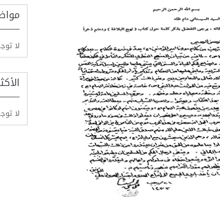
مواض
لا توج
الأكث
لا توج