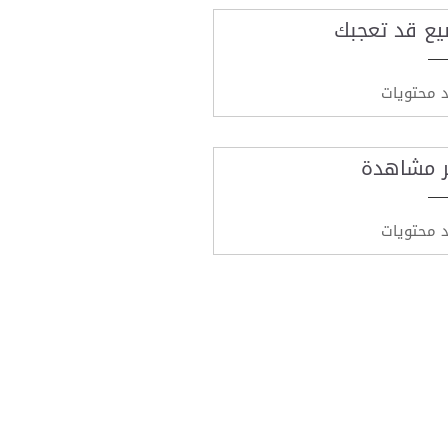
يع قد تعجبك
د محتويات
ر مشاهدة
د محتويات