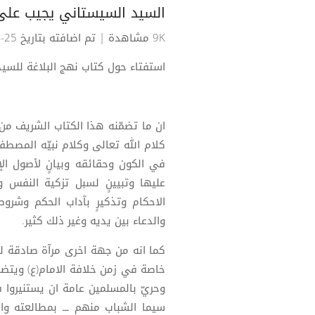
السيد السيستاني يجيب على 
9K مشاهدة
| تم اضافته بتاريخ 25-04-2016
استفتاء حول كتاب نهج البلاغة للسي
ان ما تضمّنه هذا الكتاب الشريف من ك
كلام الله تعالى وكلام نبيّه المصطفى
في الكون وحقائقه وبيانٍ لأصول ال
عليها وتبيينٍ لسبل تزكية النفس 
الاحكام وتذكيرٍ بآداب الحكم وشروط
والدعاء بين يديه وغير ذلك كثير.
كما انه من جهة اخرى مرآة صادقة لل
خاصة في زمن خلافة الامام(ع) ويتضم
وحريّ بالمسلمين عامة ان يستنيروا في
سيما الشباب منهم ـــ بمطالعته وا