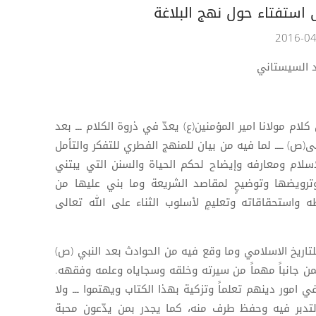
استفتاء حول نهج البلاغة
د السيستاني
لام مولانا امير المؤمنين(ع) يعدّ في ذروة الكلام ـــ بعد
(ص) ــــ لما فيه من بيان للمنهج الفطري للتفكر والتأمل
إسلام ومعارفه وإيضاح لحكم الحياة والسنن التي يبتني
وترويضها وتوضيحٍ لمقاصد الشريعة وما بني عليها من
ه واستحقاقاته وتعليمٍ لأسلوب الثناء على الله تعالى
تاريخ الاسلامي وما وقع فيه من الحوادث بعد النبي (ص)
ن جانباً مهماً من سيرته وخلقه وسجاياه وعلمه وفقهه.
 امور دينهم تعلماً وتزكية بهذا الكتاب ويهتموا ـــ ولا
لتدبر فيه وحفظ طرف منه، كما يجدر بمن يدّعون محبة