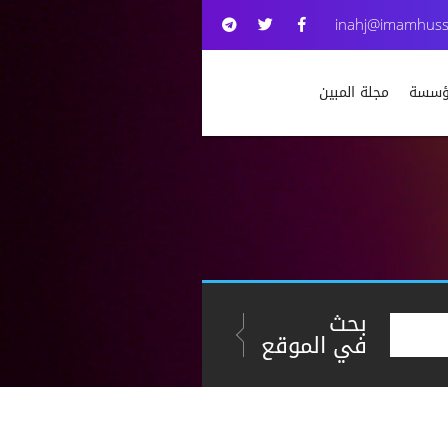
inahj@imamhuss
مؤسسة
مجلة المبين
بحث
في الموقع