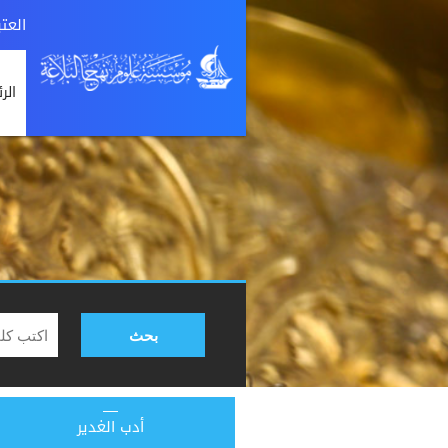
العت
الر
بحث
أدب الغدير