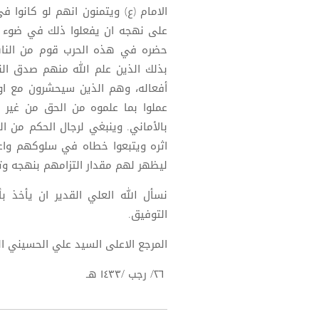
الامام (ع) ويتمنون انهم لو كانوا
على نهجه ان يفعلوا ذلك في ضوء ما
حضره في هذه الحرب قوم من الناس ل
بذلك الذين علم الله منهم صدق الن
أفعاله، وهم الذين سيحشرون مع اول
عملوا بما علموه من الحق من غير ان
بالأماني. وينبغي لرجال الحكم من ا
اثره ويتبعوا خطاه في سلوكهم واعم
ليظهر لهم مقدار التزامهم بنهجه وت
نسأل الله العلي القدير ان يأخذ ب
التوفيق.
المرجع الاعلى السيد علي الحسيني 
٢٦/ رجب /١٤٣٣ هـ