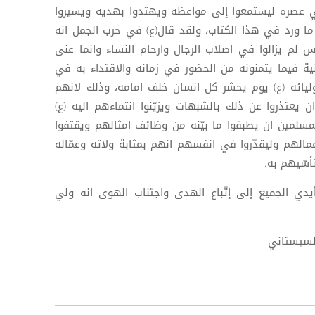
 في عصره ليستمعوا إلى مواعظه ويهتدوا بهديه ويسيروا
 ورد في هذا الكتاب، ولقد قال(ع) في حرب الجمل انه
م يزالوا في اصلاب الرجال وارحام النساء وانما عنى
ية فيما يتمنونه من الحضور في زمانه والاقتداء به في
يائه (ع) يوم يحشر كل انسان خلف امامه، وذلك لانهم
 يعتذروا عن ذلك بالشبهات ويزيّنوا انتماءهم اليه (ع)
لمسلمين ان يطبقوا ما بيّنه من وظائف امثالهم ويقتفوا
الهم وليقدّروا في انفسهم انهم بمثابة ولاته وعمّاله
أسّيهم به.
أيدي الجميع إلى إتّباع الهدى واجتناب الهوى انه ولي
السيستاني