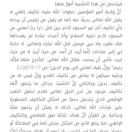
فيتحصل من هذا التشبيه أمورٌ منها:
أنَّ ولاية أمير المؤمنين (صلوات الله عليه) تكليف إلهي لا
يقبل الله تعالى بديلًا عنه كما لم يقبل من إبليس أن يبدله
بأي تكليف آخر غير السجود لآدم حين قال: ((يا ربِّ اعفني من
السجود لآدم (عليه السلام) وأنا أعبدك عبادة لم يعبدكها
ملك مقرب ولا نبي مرسل، قال الله تبارك وتعالى: لا حاجة
لي إلى عبادتك، إنِّما أريد ان أُعبد من حيث أريد لا من حيث
تريد، فأبى أن يسجد، فقال الله تعالى: {فأخرج منها فإنَّك
رجيم* وإنَّ عليك لعنتي إلى يوم الدين} (ص:77-78)))([2]).
وعليه سيكون لا مناص من تكليف الغدير وإنَّ ليس له من
تكليف بديل، وبالتالي إنَّ التشبث ببدائل ما يتصور أنَّها
تكاليف مردود من لدن الحق تعالى لعدم تحقق التعبد
الواقعي الذي يتحصل حصرًا من امتثال التكاليف المنطوية
على مرادات الله تعالى، كذلك لا يمكن أن يتصور عقلًا
وحكاية عن القرآن أنَّ هناك ثلاثة صور للتعاطي والتكليف
الإلهي، فلا يخلو الأمر من امتثال محض كما في الملائكة أو
عصيان محض كما في إبليس، بلا تصور أن هناك مسلكًا ثالثًا