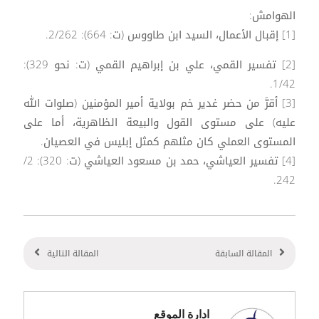
الهوامش:
[1] إقبال الأعمال، السيد ابن طاووس (ت: 664): 2/262.
[2] تفسير القمي، علي بن إبراهيم القمي (ت: نحو 329):
1/42.
[3] أقرَّ من حضر غدير خم بولاية أمير المؤمنين (صلوات الله
عليه) على مستوى القول والبيعة الظاهرية، أما على
المستوى العملي كان مثلهم كمثل إبليس في العصيان.
[4] تفسير العياشي، حمد بن مسعود العياشي (ت: 320): 2/
242.
المقالة السابقة
المقالة التالية
ادارة الموقع