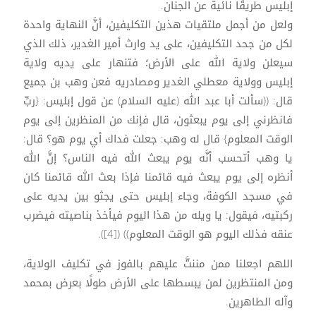
إبليس طريقًا نائية عن الجنان.
ولعل من أجمل ملتقيات هذين التكليفين، أنَّ النهاية واحدة
لكل من جحد التكليفين، على يد وارث أمير الغدير، ذلك الذي
سيعلن ولاية الله على الأرض؛ فتنهار على يديه ولاية
إبليس وولاية معطلي الغدير ومصادريه فعن وهب بن جميع
قال: ((سألت أبا عبد الله (عليه السلام) عن قول إبليس: {ربِّ
فانظرني إلى يوم يبعثون، قال فإنك من المنظرين إلى يوم
الوقت المعلوم} قال له وهب: جعلت فداك أي يوم هو؟ قال:
يا وهب أتحسب أنَّه يوم يبعث الله فيه الناس؟ إنَّ الله
أنظره إلى يوم يبعث فيه قائمنا فإذا بعث الله قائمنا كان
في مسجد الكوفة، وجاء إبليس حتى يجثو بين يديه على
ركبتيه، فيقول: يا ويله من هذا اليوم فيأخذ بناصيته فيضرب
عنقه فذلك اليوم هو الوقت المعلوم)) ([4]).
اللهم اجعلنا ممن مننتَّ عليهم بالفوز في تكليف الولاية،
ومن المنتظرين لمن يبسطها على الأرض طولًا بعرض بمحمد
وآله الطاهرين.