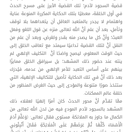
قضية السجود لآدم؛ تلك القضية الأبرز على مسرح الحدث
في أول الخلقة، معطيًا بتلك الحكاية المكررة المنوعة عناية
واهتمام لا يجدر بالمتعبد العاقل أن يتعداهما بلا توقف
وتأمل، بعد أن علم أنَّ الله تعالى منزه عن قول اللغو وفعل
العبث؛ وأنَّ كل ما يصدر منه بقدر ولغرض، وبعد أن علم من
النقل أنَّ لتلك القضية تداعيًا سيمتد مع تعاقب الخلق إلى
حيث الوقت المعلوم، ليصبح واضحًا أنَّ التكليف الإلهي لم
ينته عند حضور ذلك المشهد؛ بل سيرافق الخلق ممايزًا
بينهم على أساس التعبد للأمر الإلهي من عدمه، فيُدرَك
بعد ذلك أنَّ في تلك الحكاية تأصيل للتكاليف الإلهية، التي
ستتخذ صورًا متنوعة والمؤدى إلى حيث الغرض المنظور من
خلقة عالم الممكنات.
ممَّا تقدَّم أنَّ محور الحدث كان أمرًا إلهيًا لعقلاء ذلك
المشهد بالسجود لآدم المودع فيه من لدن الله تعالى من
الكمال ما جاوز به الملائكة مستوى فقال تعالى: {وَعَلَّمَ آَدَمَ
الْأَسْمَاءَ كُلَّهَا ثُمَّ عَرَضَهُمْ عَلَى الْمَلَائِكَةِ فَقَالَ أَنْبِئُونِي