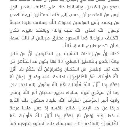
يجمع بين الضدين، وبإسقاط ذلك على تكليف الغدير نقول
ليس من المتصور أن يحسب إلى فئة الممتثلين لبيعة الغدير
من يعتقد بأمير المؤمنين (صلوات الله وسلامه عليه) خليفة
لرسول الله (صلى الله عليه وآله) ويعتقد بغيره، فكان
التكليف بالولاية كما السجود مفترق طريقين لا ثالث لهما،
إلا أن يتصور طريق النفاق ثالثًا.
كذلك إنَّ من إفادات التشبيه بين التكليفين، أنَّ من قابل
بيعة الغدير بالتعطيل العملي([3]) لها يكون قد استأهل كل
نعت ثبت لإبليس من استكبار، وكفر{وَمَنْ لَمْ يَحْكُمْ بِمَا أَنْزَلَ
اللَّهُ فَأُولَئِكَ هُمُ الْكَافِرُونَ} (المائدة: 44)، وفسق {ومَنْ لَمْ
يَحْكُمْ بِمَا أَنْزَلَ اللَّهُ فَأُولَئِكَ هُمُ الْفَاسِقُونَ} (المائدة: 47)،
وما أن سيغري غيره بسلوك طريق عصيان أمر الله برفض
ولاية أمير المؤمنين (صلوات الله عليه)، سيكون ذلك التابع
خارجًا عن حد الإيمان، ظالم لنفسه إذ جعل منها عرضة
لسخط الإله {وَمَنْ لَمْ يَحْكُمْ بِمَا أَنْزَلَ اللَّهُ فَأُولَئِكَ هُمُ
الظَّالِمُونَ} (المائدة: 45)، وسيسلك ذلك المتبوع بتابعيه كما