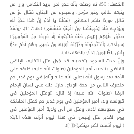
(الكهف: 50)، ثم وصفه بأنَّه عدو لمن يريد التكامل، وإن من
يتبعه ظالم، وغير مؤمن، وسيحرم من الجنان، فقال عزَّ من
قائل موردًا تلكم المعاني: {فَقُلْنَا يَا آَدَمُ إِنَّ هَذَا عَدُوٌّ لَكَ
وَلِزَوْجِكَ فَلَا يُخْرِجَنَّكُمَا مِنَ الْجَنَّةِ فَتَشْقَى} (طه:117)، {وَلَقَدْ
صَدَّقَ عَلَيْهِمْ إِبْلِيسُ ظَنَّهُ فَاتَّبَعُوهُ إِلَّا فَرِيقًا مِنَ الْمُؤْمِنِينَ}
(سبأ،20)، {أَفَتَتَّخِذُونَهُ وَذُرِّيَّتَهُ أَوْلِيَاءَ مِنْ دُونِي وَهُمْ لَكُمْ عَدُوٌّ
بِئْسَ لِلظَّالِمِينَ بَدَلًا} (الكهف:50).
وإنَّ حدث السجود بتفصيله قد جُعِل مثل للتكليف الإلهي
القاضي بتنصيب أمير المؤمنين (صلوات الله عليه) خليفة على
الأمة بعد رسول الله (صلى الله عليه وآله) في يوم غدير خم
منصرف الناس من حجة الوداع، جاريًا ذلك على لسان الإمام
الرضا (صلوات الله عليه) إذ قال: ((ومثل المؤمنين في
قبولهم ولاء أمير المؤمنين في يوم غدير خم كمثل الملائكة
في سجودهم لآدم، ومثل من أبى ولاية أمير المؤمنين في
يوم الغدير مثل إبليس، في هذا اليوم أنزلت هذه الآية:
{اليوم أكملت لكم دينكم}))([1]).