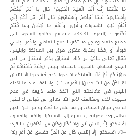
بِأَسْمَاءِ هَؤُلَاءِ إِنْ كُنْتُمْ صَادِقِينَ* قَالُوا سُبْحَانَكَ لَا عِلْمَ لَنَا إِلَّا
مَا عَلَّمْتَنَا إِنَّكَ أَنْتَ الْعَلِيمُ الْحَكِيمُ* قَالَ يَا آَدَمُ أَنْبِئْهُمْ
بِأَسْمَائِهِمْ فَلَمَّا أَنْبَأَهُمْ بِأَسْمَائِهِمْ قَالَ أَلَمْ أَقُلْ لَكُمْ إِنِّي
أَعْلَمُ غَيْبَ السَّمَاوَاتِ وَالْأَرْضِ وَأَعْلَمُ مَا تُبْدُونَ وَمَا كُنْتُمْ
تَكْتُمُونَ} (البقرة: 31-33)، فينقسم مكلفو السجود إلى
مطيع متعبد وعاصٍ مستكبر، ليصبح التعاطي والأمر الإلهي
قبولًا أو رفضًا بمثابة مفترق طرق بين الملائكة وإبليس،
فقال تعالى حاكيًا عن ذلك الافتراق بذكر الامتثال من لدن
الجمع المخاطب بالسجود باستثناء إبليس: {وَلَقَدْ خَلَقْنَاكُمْ ثُمَّ
صَوَّرْنَاكُمْ ثُمَّ قُلْنَا لِلْمَلَائِكَةِ اسْجُدُوا لِآَدَمَ فَسَجَدُوا إِلَّا إِبْلِيسَ
لَمْ يَكُنْ مِنَ السَّاجِدِينَ} (الأعراف:11)، ولا نقف عند ما ادّعاه
إبليس في مغالطته التي اتخذ منها ذريعة في عدم
سجوده لآدم ومخالفته لأمر الله تعالى من قياس لا اعتبار
له في ميزان العقلاء، بل نمر على ما نُعتَ به من لدن الحق
تعالى بعد عصيانه، إذ نسبه إلى الاستكبار والكفر والفسق،
{فَسَجَدُوا إِلَّا إِبْلِيسَ أَبَى وَاسْتَكْبَرَ وَكَانَ مِنَ الْكَافِرِينَ} (البقرة:
34)، {فَسَجَدُوا إِلَّا إِبْلِيسَ كَانَ مِنَ الْجِنِّ فَفَسَقَ عَنْ أَمْرِ رَبِّهِ}