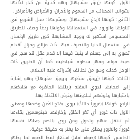
الأول: كونها ((رنق مشربها)) وهو كناية عن كدر لذاتها
بشوائب المصائب من الهموم والأحزان، والأعراض والأمراض.
الثاني: كونها ((ردغ مشرعها))، ومشرعها: محل الشروع في
تناولها والورود في استعمالها وكونها ردغاً وصف للطريق
المحسوس استعير له ووجه المشابهة كون طريق الإنسان
في استعمال الدنيا والتصرف فيها ذات مزالق ومزال أقدام
تهوي به إلى جهنم لا يثبت فيها إلا قدم عقل قد هجر في
ضبط قواه، وقهر سطوة شياطينه كما أن الطريق ذات
الوحل كذلك وهو من لطائف إشاراته عليه السلام.
الثالث: كونها ((يونق منظرها ويوبق مخبرها)) وهو إشارة
إلى اعجابها لذوي الغفلة بزينتها الحاضرة مع هلاكهم
باختبارها وذوقهم لحلاوتها وغرض الالتذاذ بها.
الرابع: كونها ((غروراً حائلاً)) يروى بفتح الغين وضمها ومعنى
الأول ذات غرور: أي تغر الخلق بزخارفها فيتوهمون بقاءها
ثم تنتقل عنهم وتحول ومن روى بالضم جعلها نفسها
غروراً: والغرور يطلق على ما يغتر به حقيقة عرفية.
الخامس: كونها ((ضواء آفلا)) استعار لفظ الضوء لما يظهر