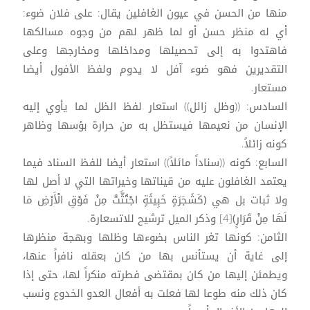
منها من الحسن في عيون الغافلين يقال: على فلان ضوء:
أي له منظر حسن أو لما ظهر لهم من وجوه مسالكها
فاهتدوا به إلى تحصيلها ومداخلها ومخارجها وعلى
التقديرين فهو ضوء آفل لا يدوم ولفظ الأفول أيضا
مستعار.
السادس: ((وظل زائل)) استعار لفظ الظل لما يأوي إليه
الإنسان من نعيمها فيستظل به من حرارة بؤسها وظاهر
كونه زائلاً.
السابع: كونه ((سناداً مائلاً)) استعار أيضا للفظ السناد فيما
يعتمد الغافلون عليه من قيناتها وخيراتها التي لا أصل لها
ولا ثبات بل هي ﴿كَشَجَرَةٍ خَبِيثَةٍ اجْتُثَّتْ مِنْ فَوْقِ الْأَرْضِ مَا
لَهَا مِنْ قَرَارٍ﴾[4] وذكر الميل ترشيح للاتسعارة.
الثامن: كونها تغر الناس بضوءها وظلها وبهجة منظرها
إلى غاية أن يستأنس بها من كان بعقله نافراً عنها،
ويطمئن إليها من كان بمقتضى فطرته منكراً لها، حتى إذا
كان ذلك منه طوعا لها فعلت به أفعال العدو الخدوع ونسب