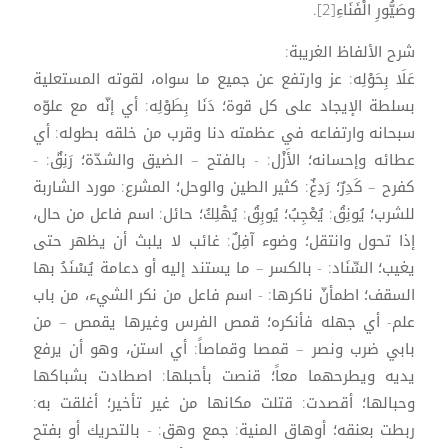
وصَيُّورِ الْفَنَاءِ[2].
شرح الألفاظ الغريبة:
عَلَا بِحَوْلِه: عز وارتفع عن جميع ما سواه، لقوته المستعلية
بسلطة الإيجاد على كل قوة؛ دَنَا بِطَوْلِه: أي إنّه مع علوّه
سبحانه وارتفاعه في عظمته دنا وقرب من خلقه بطوله: أي
عطائه وإحسانه؛ الأَزْل: - بالفتح – الضيق والشدّة؛ رَنِقٌ: -
كفرح – كَدِرٌ؛ رَدِغٌ: كثير الطين والوحل؛ المشرع: مورد الشاربة
للشرب؛ يُونِقُ: يُعْجِبُ؛ يُوبِقُ: يُهْلِكُ؛ حائل: اسم فاعل من حال،
إذا تحول وانتقل؛ وضوء آفِلٌ: غائب لا يلبث أن يظهر حتى
يغيب؛ السِّنَاد: - بالكسر – ما يستند إليه أو دعامة يُسْنَدُ بها
السقف؛ اطمأنّ ناكرها: - اسم فاعل من نكر الشيء، من باب
علم- أي جهله فأنكره؛ قمص الفرس وغيرها يقمص – من
بابي ضرب ونصر – قمصا وقماصاً: أي استن، وهو أن يرفع
يديه ويطرحهما معاً؛ قنصت بأحبلها: اصطادت بشباكها
وحبالها؛ أقصدت: قتلت مكانها من غير تأخير؛ أغلقت به:
ربطت بعنقه؛ أوهاق المنية: جمع وهق: - بالتحريك أو بفتح