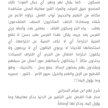
فسكون – كما يقال نهر ونهر، أي حبال الموت؛ ظنك
المضجع: ضيق المرقد، والمراد القبر؛ معاينة المحل: مشاهدة
مكانه من النعيم والجحيم؛ ثواب العمل: جزاؤه الأعم من
شقاء وسعادة؛ الخلف: المتاخرون؛ السلف: المتقدمون؛
بعقب: - بباء الجر وسكون القاف – بمعنى بعد، وأصله جري
الفرس بعد جريه، يقال: لهذا الفرس عقب حسن؛ لا تقلع
المنية اختراماً: أي لا تكف المنية عن اخترامها، أي
استئصالها للأحياء؛ لا يرعوي الباقون: أي لا يرجعون ولا
يكفون؛ اجتراما: افتعال من الجرم، أي اقتراف السيئات؛
يحتذون مثالاً: أ يشاكلون بأعمالهم صور أعمال من سبقهم
ويقتدون بهم يمضون ارسالا: جمع رسل – بالتحريك – وهو
القطيع من الإبل والغنم والخيل؛ صيور الأمر: - كتنور – مصيره
وما يؤول إليه[3] .
شرح نهج ابن ميثم البحراني:
مدار هذا الفصل على التنفير عن الدنيا بذكر معايبها وما
يؤول إليه، وذكر لها أوصافاً: