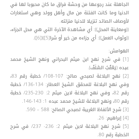
الجاهلة عند رجوعها من وحشة فراق ما كان محبوبا لها في
الدنيا وما كانت الفتنة من مال وأهل وولد وهي استعارات
لأوصاف الصائد تنزيلا للدنيا منزلته.
((ومعاينة المحل)): أي مشاهدة الآخرة التي هي محل الجزاء،
((وثواب العمل)): أي جزاءه من خير أو شرا[5])([6]).
الهوامش:
[1] في شرح نهج ابن ميثم البحراني ونهج الشيخ محمد
عبده (يَعْقُبُ السَّلَفُ).
[2] نهج البلاغة لصبحي صالح: 107-108/ خطبة رقم 83،
وفي نهج البلاغة للمحقق الشيخ العطار: 134-136/ خطبة
رقم 82، وفي نهج البلاغة لاين ميثم 2: 230-235/ خطبة
رقم 80، ونهج البلاغة للشيخ محمد عبده 1: 143-146.
[3] شرح الألفاظ الغريبة لصبحي الصالح: 588 – 590.
[4] إبراهيم: 26.
[5] شرح نهج البلاغة لابن ميثم 2: 236- 237/ في شرح
الخطبة رقم 80.