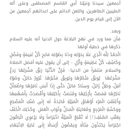
أجمعين سيدنا ونبيّنا أبي القاسم المصطفى وعلى آله
الطيبين الطاهرين، واللعن الدائم على اعدائهم أجمعين من
الآن إلى قيام يوم الدين.
وبعد:
فأن مما ورد في نهج البلاغة حول الدنيا أنه عليه السلام
ذكرها في خطبة أولها:
الْحَمْدُ لِلَّه الَّذِي عَلَا بِحَوْلِه ودَنَا بِطَوْلِه مَانِحِ كُلِّ غَنِيمَةٍ وفَضْلٍ
وكَاشِفِ كُلِّ عَظِيمَةٍ وأَزْلٍ – إلى أن يقول عليه أفضل الصلاة
والسلام متنفراً من الدنيا:- فَإِنَّ الدُّنْيَا رَنِقٌ مَشْرَبُهَا رَدِغٌ
مَشْرَعُهَا يُونِقُ مَنْظَرُهَا ويُوبِقُ مَخْبَرُهَا. غُرُورٌ حَائِلٌ، وضَوْءٌ
آفِلٌ، وظِلٌّ زَائِلٌ، وسِنَادٌ مَائِلٌ حَتَّى إِذَا أَنِسَ نَافِرُهَا واطْمَأَنَّ
نَاكِرُهَا قَمَصَتْ بِأَرْجُلِهَا وقَنَصَتْ بِأَحْبُلِهَا وأَقْصَدَتْ بِأَسْهُمِهَا
وأَعْلَقَتِ الْمَرْءَ أَوْهَاقَ الْمَنِيَّةِ قَائِدَةً لَه إِلَى ضَنْكِ الْمَضْجَعِ
ووَحْشَةِ الْمَرْجِعِ ومُعَايَنَةِ الْمَحَلِّ وثَوَابِ الْعَمَلِ. وكَذَلِكَ الْخَلَفُ
بِعَقْبِ السَّلَفِ[1] لَا تُقْلِعُ الْمَنِيَّةُ اخْتِرَاماً ولَا يَرْعَوِي الْبَاقُونَ
اجْتِرَاماً يَحْتَذُونَ مِثَالًا ويَمْضُونَ أَرْسَالًا إِلَى غَايَةِ الِانْتِهَاءِ