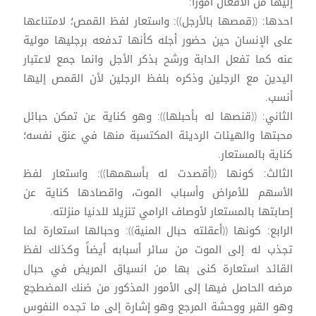
إليها من الأفعال أموراً:
احدها: ((قمصها بالأرجل)): واستعار لفظ القمص؛ لامتناعها
على الإنسان حين حضور أجله كأنها تدفعه برجليها مولية
عنه كما تفعل الدابة ورشح بذكر الأجل وانما جمع لاعتبار
اليدين مع الرجلين وذكره بلفظ الرجلين لأن القمص إليها
أنسب.
الثاني: ((قنصها له بأحبلها)): وهو كناية عن تمكن حبائل
محبتها والهيئات الرديئة المكتسبة منها في عنق نفسه؛
كناية بالمستعار.
الثالث: كونها ((أقصدت له بأسهمها)): واستعار لفظ
الأسهم للأمراض وأسباب الموت، واقصادها كناية عن
إصابتها بالمستعار لأوصاف الرامي تنزيلا للدنيا منزلته.
الرابع: كونها ((أعقلته حبال المنية)): وحبالها استعارة لما
تجذب له إلى الموت من سائر أسبابه أيضاً وكذلك لفظ
القائد استعارة كنى بها من انسياق المريض في حبال
مرضه الحاصل فيها إلى الأمور المذكور من ضنك المضطجع
وهو القبر ووحشة المرجع وهو إشارة إلى ما تجده النفوس