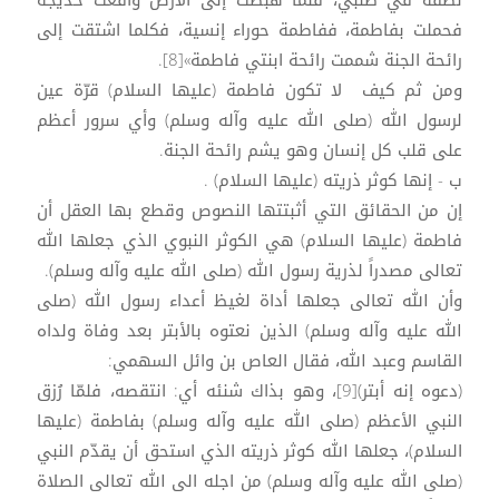
نطفة في صلبي، فلما هبطت إلى الأرض واقعت خديجة
فحملت بفاطمة، ففاطمة حوراء إنسية، فكلما اشتقت إلى
رائحة الجنة شممت رائحة ابنتي فاطمة»[8].
ومن ثم كيف لا تكون فاطمة (عليها السلام) قرّة عين
لرسول الله (صلى الله عليه وآله وسلم) وأي سرور أعظم
على قلب كل إنسان وهو يشم رائحة الجنة.
ب - إنها كوثر ذريته (عليها السلام) .
إن من الحقائق التي أثبتتها النصوص وقطع بها العقل أن
فاطمة (عليها السلام) هي الكوثر النبوي الذي جعلها الله
تعالى مصدراً لذرية رسول الله (صلى الله عليه وآله وسلم).
وأن الله تعالى جعلها أداة لغيظ أعداء رسول الله (صلى
الله عليه وآله وسلم) الذين نعتوه بالأبتر بعد وفاة ولداه
القاسم وعبد الله، فقال العاص بن وائل السهمي:
(دعوه إنه أبتر)[9]، وهو بذاك شنئه أي: انتقصه، فلمّا رُزق
النبي الأعظم (صلى الله عليه وآله وسلم) بفاطمة (عليها
السلام)، جعلها الله كوثر ذريته الذي استحق أن يقدّم النبي
(صلى الله عليه وآله وسلم) من اجله الى الله تعالى الصلاة