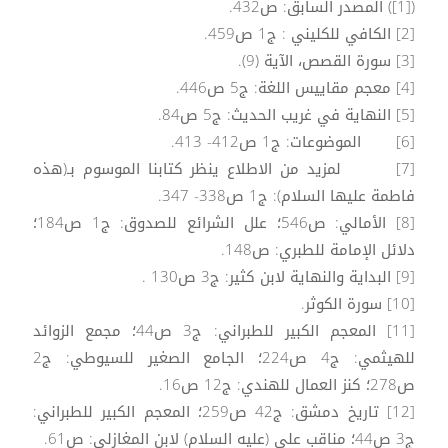
([1]) المصدر السابق: ص432.
[2] الكافي للكليني : ج1 ص459.
[3] سورة القصص، الآية (9).
[4] معجم مقاييس اللغة: ج5 ص446.
[5] النهاية في غريب الحديث: ج5 ص84.
[6] الموضوعات: ج1 ص412- 413.
[7] لمزيد من الاطلاع ينظر كتابنا الموسوم بـ(هذه
فاطمة عليها السلام): ج1 ص338- 347.
[8] الأمالي: ص546؛ علل الشرائع للصدوق: ج1 ص184؛
دلائل الإمامة للطبري: ص148.
[9] البداية والنهاية لابن كثير: ج3 ص130 .
[10] سورة الكوثر.
[11] المعجم الكبير للطبراني: ج3 ص44؛ مجمع الزوائد
للهيثمي: ج4 ص224؛ الجامع الصغير للسيوطي: ج2
ص278؛ كنز العمال للهندي: ج12 ص16.
[12] تاريخ دمشق: ج42 ص259؛ المعجم الكبير للطبراني:
ج3 ص44؛ مناقب علي (عليه السلام) لابن المغازلي: ص61.