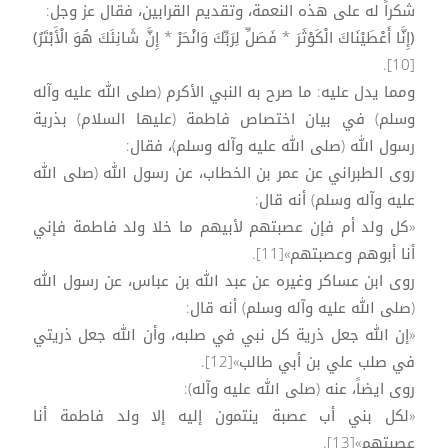
شكراً له على هذه النعمة، وتقديم القرابين، فقال عز وجل:
﴿إِنَّا أَعْطَيْنَاكَ الْكَوْثَرَ * فَصَلِّ لِرَبِّكَ وَانْحَرْ * إِنَّ شَانِئَكَ هُوَ الْأَبْتَرُ﴾
[10].
ومما يدل عليه: ما صرح به النبي الأكرم (صلى الله عليه وآله
وسلم) في بيان اختصاص فاطمة (عليها السلام) بذرية
رسول الله (صلى الله عليه وآله وسلم)، فقال:
روى الطبراني عن عمر بن الخطاب، عن رسول الله (صلى الله
عليه وآله وسلم) أنه قال:
«كل ولد أم فإن عصبتهم لأبيهم ما خلا ولد فاطمة فإني
أنا أبوهم وعصبتهم»[11].
روى ابن عساكر وغيره عن عبد الله بن عباس، عن رسول الله
(صلى الله عليه وآله وسلم) أنه قال:
«إن الله جعل ذرية كل نبي في صلبه، وأن الله جعل ذريتي
في صلب علي بن أبي طالب»[12].
روى ايضاً، عنه (صلى الله عليه وآله):
«لكل بني أب عصبة ينتمون إليه إلا ولد فاطمة أنا
عصبتهم»[13].