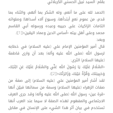
بقلم: السيد نبيل الحسني الكربلائي
(الحمد لله على ما أنعم، وله الشكر بما ألهم، والثناء بما
قدم، من عموم نعمٍ أبتدأها، وسبوغ آلاء أسداها) وصلواته
التامات الزاكيات على حبيبه وعبده ورسوله أبي القاسم
محمد وعلى أهل بيته «أساس الدين وعماد اليقين»([1]).
وبعد:
قال أمير المؤمنين الإمام علي (عليه السلام) في خطابه
لرسول الله (صلى الله عليه وآله) بعد أن وارى فاطمة
(عليها السلام) الثرى:
«السَّلَامُ عَلَيْكَ يَا رَسُولَ الله عَنِّي والسَّلَامُ عَلَيْكَ عَنِ ابْنَتِكَ،
وَحَبِيبَتكَ، وَقُرَّةُ عَيْنِكَ، وَزَائِرَتُكَ»([2]).
لقد أشار أمير المؤمنين علي (عليه السلام) إلى صفة من
صفات الزهراء (عليها السلام) وسمة من سماتها فبيّن أنها
«قرة عين» رسول الله (صلى الله عليه وآله) وقد جرى العرف
الاجتماعي والمفهوم لهذه الصفة لا سيما عند العرب أنها
تستخدم في بيان أثر هذا الشيء على الإنسان في مقابل