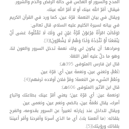
المدح والسرور أو العكس في حالة الرفض والذم والشرور.
فيقال: أقرّ الله عينك أو لا أقرّ الله عينك.
ويقال في بيان النعمة: قرّة عين، كما ورد في القرآن الكريم
في بيانه لسيرة الكليم عليه السلام، قال تعالى:
﴿وَقَالَتِ امْرَأَةُ فِرْعَوْنَ قُرَّةُ عَيْنٍ لِي وَلَكَ لَا تَقْتُلُوهُ عَسَى أَنْ
يَنْفَعَنَا أَوْ نَتَّخِذَهُ وَلَدًا وَهُمْ لَا يَشْعُرُونَ﴾[3].
ومرادها: أن يكون لي ولك نعمة تدخل السرور والعون لنا،
وهو ما دلّ عليه أهل اللغة:
قال ابن فارس (المتوفى 395هـ):
(نَعْمَّ، وتعني عين، ونعمة عين، أي: قرّة عين.
ونَعْمَّ الشيء من النعمة؛ وقرَّ فلان أولاده ترفهم)[4].
قال ابن الأثير (المتوفى 606هـ):
(ونعمة عين: أي قرّة عين؛ يعني أقرّ عينك بطاعتك واتباع
أمرك، يقال نعْمَةُ عين، بالضم، ونعم عين، ونعمى عين.
ويقال للداخل عند زيارته تعبيراً عن السرور بقدومه، والفرح
بلقائه: (ما أنعمنا بك)، أي ما الذي أسرنا وأفرحنا وأقر أعيننا
بلقائك ورؤيتك)[5].