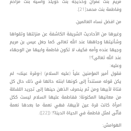
مريم بنت عمران وخديجة بنت خويلد وآسية بنت مزاحم
وفاطمة بنت محمد[21].
من افضل نساء العالمين.
وغيرها من الأحاديث الشريفة الكاشفة عن منزلتها وتقواها
وشأنيتها وجاهها عند الله تعالى كما جعل عيس بن مريم
وجيها عنده وأمه فكيف لا تكون فاطمة وابيها من الوجهاء
عند الله تعالى؟!!
وعليه:
فقول أمير المؤمنين علياً (عليه السلام) («وقرة عينك» لم
يكن قوله مستنداً إلى كونها ابنته حالها في ذلك حال كل
فتاة لأبيها ومن ثم ينصرف الذهن حينها إلى تجريد اللفظة
من معانيها المكنونة؛ ففاطمة عليها السلام ليست ككل
امرأة كانت قرة عين لأبيها، فهي نعمة ما بعدها نعمة
فأنّى لمثل فاطمة في الحياة الدينا؟! ([22]).
الهوامش: