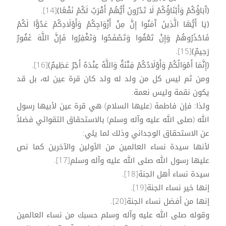
﴿آَبَاؤُكُمْ وَأَبْنَاؤُكُمْ لَا تَدْرُونَ أَيُّهُمْ أَقْرَبُ لَكُمْ نَفْعًا﴾[14].
﴿يَا أَيُّهَا الَّذِينَ آَمَنُوا إِنَّ مِنْ أَزْوَاجِكُمْ وَأَوْلَادِكُمْ عَدُوًّا لَكُمْ
فَاحْذَرُوهُمْ وَإِنْ تَعْفُوا وَتَصْفَحُوا وَتَغْفِرُوا فَإِنَّ اللَّهَ غَفُورٌ
رَحِيمٌ﴾[15].
﴿إِنَّمَا أَمْوَالُكُمْ وَأَوْلَادُكُمْ فِتْنَةٌ وَاللَّهُ عِنْدَهُ أَجْرٌ عَظِيمٌ﴾[16].
ومن ثم ليس كل من ولد له ولد كان قرة عين له، بل قد
يكون نقمة وليس نعمة.
ولذا: فإن فاطمة (عليها السلام) هي قرة عين لأبيها رسول
الله (صلى الله عليه وآله وسلم) بالاستحقاق التقوائي فضلاً
عن الاستحقاق الوجداني وذلك لما يلي:
لأنها سيدة نساء العالمين من الأولين والآخرين كما نص
عليها رسول الله صلى الله عليه وآله وسلم[17].
سيدة نساء أهل الجنة[18].
إنها خير نساء الجنة[19].
إنها من أفضل نساء الجنة[20].
وقوله صلى الله عليه وآله وسلم حسبك من نساء العالمين