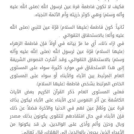
فكيف لا تكون فاطمة قرة عين لرسول الله (صلى الله عليه
وآله وسلم) وهي كوثر ذريته وأم الأئمة النجباء.
ثانياً: كون فاطمة (عليها السلام) قرّة عين للنبي (صلى الله
عليه وآله) بالاستحقاق التقوائي .
في ازاء ذلك، أي ما مرّ بيانه في أولاً فإن فاطمة الزهراء
(عليها السلام) قرّة عين لرسول الله (صلى الله عليه وآله
وسلم) بالاستحقاق التقوائي، وقد أشارت النصوص الشريفة
إلى هذا الاستحقاق في موارد كثيرة سواء على المستوى
العام المرتبط بين الآباء والأبناء أو سواء على المستوى
الخاص المرتبط بشخص فاطمة (عليها السلام).
فعلى المستوى العام ذكر القرآن الكريم بعض الآيات
الكاشفة عن أثر النفوس لدى الأبناء على الآباء ليكون بذاك
قرة عين ونَعْمَّ عين لهم في الدنيا والآخرة فضلاً عن ذلك
فإن الأبناء في حال افتقادهم للتقوى يكونون بذلك مصدر
وبال وحزن وألم وأذى على الوالدين، بل قد يكونوا من
الأعداء الذين يجرون بالوالدين إلى الهلاك، قال تعالى: