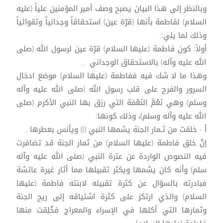
وبالنظر إلى هذا البيان يصبح وصف أمير المؤمنين علياً (عليه
السلام) لفاطمة بأنها (قرّة عين) استحقاقاً وجدانياً وتقوائياً
وذلك لما يلي:
أولاً: كون فاطمة (عليها السلام) قرّة عين لرسول الله (صلى
الله عليه وآله) بالاستحقاق الوجداني .
وهذا ما لا شك فيه ففاطمة (عليها السلام) موضع ادخال
السرور والفرح على قلب رسول الله (صلى الله عليه وآله
وسلم) وهي نَعْمَّ النَعْمَة التي رزق بها النبي الأكرم (صلى
الله عليه وآله وسلم)، وذلك كونها:
أ - خلقت من ثـمار الجنة يشمها النبي (i) ويأنس بعطرها .
إنّ خلق فاطمة (عليها السلام) من ثمار الجنة قد تضافرت
فيه النصوص الواردة عن عترة النبي (صلى الله عليه وآله
سلم) وأنه كان يشمها ويكثر تقبيلها مما أثار غيرة عائشة
فبادرته بالسؤال عن كثرة تقبيله لابنته فاطمة (عليها
السلام) والذي ارتكز على كثرة اشتياقه إلى ريح الجنة
وثمارها التي أكلها في الإسراء والمعراج فخُلِقت منها