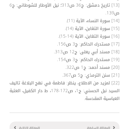
[13] تاريخ دمشق: ج36 ص313؛ نيل الأوطار للشوطاني: ج6
ص139.
[14] سورة النساء، الآية (11).
[15] سورة التغابن، الآية (14).
[16] سورة التغابن، الآية (14-15).
[17] مستدرك الحاكم: ج3 ص156.
[18] مسند أبي يعلى: ج12 ص313.
[19] مستدرك الحاكم: ج3 ص154.
[20] مسند أحمد: ج1 ص322.
[21] سنن الترمذي: ج5 ص367.
[22] لمزيد من الاطلاع، ينظر: فاطمة في نهج البلاغة تاليف
السيد نبل الحسني: ج1، ص172-178، ط دار الكفيل، العتبة
العباسية المقدسة.
المقالة السابقة
المقالة التالية