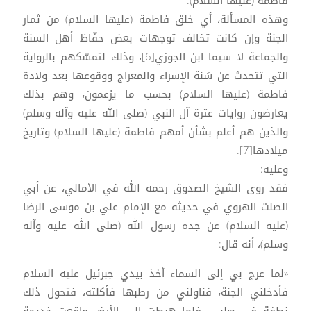
فاطمة (عليها السلام).
وهذه المسألة، أي خلق فاطمة (عليها السلام) من ثمار
الجنة وإن كانت تخالف توجهات بعض حفّاظ أهل السنة
والجماعة لا سيما ابن الجوزي[6]، وذلك لتمسّكهم بالرواية
التي تتحدث عن سَنة الإسراء والمعراج ووقوعها بعد ولادة
فاطمة (عليها السلام) بحسب ما يزعمون، وهم بذلك
يعارضون روايات عترة آل النبي (صلى الله عليه وآله وسلم)
والذين هم أعلم بشأن أمهم فاطمة (عليها السلام) وتاريخ
ميلادها[7].
وعليه:
فقد روى الشيخ الصدوق رحمه الله في الأمالي، عن أبي
الصلت الهروي في حديثه مع الإمام علي بن موسى الرضا
(عليه السلام) عن جده رسول الله (صلى الله عليه وآله
وسلم)، أنه قال:
«لما عرج بي إلى السماء أخذ بيدي جبرئيل عليه السلام
فأدخلني الجنة، فناولني من رطبها فأكلته، فتحول ذلك