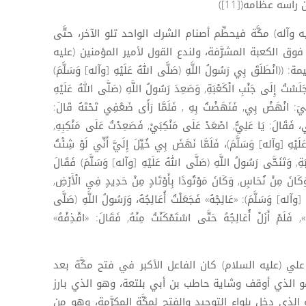
سه عظامه([11])
ه وآله) مكَّة فيحطِّم أصنام الشرك الواحد تلو الآخر، حتَّى
وق الكعبة المشرَّفة، ولندع القول لأمير المؤمنين (عليه
َلَقَ بِي رَسُولُ اللَّهِ (صَلَّى اللهُ عَلَيْهِ [وآله] وَسَلَّمَ)
لَسْتُ إِلَى جَنْبِ الْكَعْبَةِ, وَصَعِدَ رَسُولُ اللَّهِ (صَلَّى اللهُ عَلَيْهِ
لِيَ: انْهَضْ بِي, فَنَهَضْتُ بِهِ , فَلَمَّا رَأَى ضَعْفِي تَحْتَهُ قَالَ:
 فَقَالَ: يَا عَلِيُّ, اصْعَدْ عَلَى مَنْكِبَيْ, فَصَعِدْتُ عَلَى مَنْكِبِهِ,
يْهِ [وآله] وَسَلَّمَ)، فَلَمَّا نَهَضَ بِي خُيِّلَ إِلَيَّ أَنِّي لَوْ شِئْتُ
َةِ, وَتَنَحَّى رَسُولُ اللَّهِ (صَلَّى اللهُ عَلَيْهِ [وآله] وَسَلَّمَ) فَقَالَ
وَكَانَ مِنْ نُحَاسٍ, وَكَانَ مَوْتُودًا بِأَوْتَادٍ مِنْ حَدِيدٍ فِي الْأَرْضِ,
[وآله] وَسَلَّمَ): «عَالِجْهُ» فَجَعَلْتُ أُعَالِجُهُ، وَرَسُولُ اللَّهِ (صَلَّى
, فَلَمْ أَزَلْ أُعَالِجُهُ حَتَّى اسْتَمْكَنْتُ مِنْهُ, فَقَالَ: «اقْذِفْهُ»
 علي (عليه السلام) كان الفاعل الأكبر في فتح مكَّة بعد
هو الذي أوقف وشاية حاطب بن أبي بلتعة، وهو الذي بارز
 دخل بلواء التوحيد والفتح لمكَّة المكرَّمة، وهو من