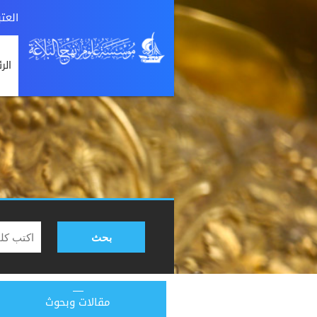
العت
الر
بحث
مقالات وبحوث