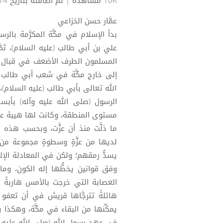
10K مشاهدة
| تم اضافته بتاريخ 14-05-2020
عمَّار حسن الخزاعي
بدأ الإسلام في مكَّة المكرَّمة بالرسو
علي بن أبي طالب (عليه السلام)، ثمَّ
المسلمون الطرف الأضعف في قبال ال
إلى خارج مكَّة في شعب أبي طالب (
الله تعالى بأبي طالب (عليه السلام)،
الرسول (صلى الله عليه وآله) بأبس
مستوى المنطقة، وكانت لها هيبة عسكري
ما ذلَّت منذ أن عزَّت، وبحسب هذه ا
لديها من عزَّةٍ وسطوةٍ مجموعة من 
يسدُّ رمقهم؛ ولكن في المعادلة الإلهي
وفق قوانين يخطُّها إله الكون، وما 
العصابة التي خرجت بالأمس هاربةً بد
هائلةً تترجَّاها قريش في أن تعف
يمكِّنها من البقاء في مكَّة، وهكذا 
في عهد رسول الله (صلى الله عليه و