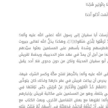
ا بِالْوَتِيرِ هُجّدَا
 لَسْت أَدْعُو أَحَدَا
رسلت أبا سفيان إلى رسول الله (صلى الله عليه وآله)؛
((لَيَشُدَّ الْعَقْدَ وَيَزِيدَهُ فِي الْمُدَّةِ، وَقَدْ تَرَهَّبُوا لِلَّذِي صَنَعُوا))([3])، وهكذا يذلُّ الله تعالى جبروت
طرسهم وشدة بأسهم على المسلمين بعثوا سيِّدهم
آله) من أجل أن يمدَّ في عهد صلح الحديبية، ويحفظ لقريش
أبو سفيان المدينة ولكن من دون جدوى فلا أحد يقبل
 الله عليه وآله) بالتَّجهز لفتح مكَّة وكسر الشرك فيها،
 يحرص أن يباغت قريش في عقر دارها؛ ولذلك كان يتوخَّى
 خُذْ الْعُيُونَ وَالْأَخْبَارَ عَنْ قُرَيْشٍ حَتّى نَبْغَتَهَا فِي
م حاطب بن أبي بلتعة، وهو من المسلمين على مكاتبة قريش بإخبارهم
وآله) لغزوها مع بعض التفاصيل الأخرى، وبعث الكتاب مع
َنْ تُبَلِّغَهُ قُرَيْشًا، فَجَعَلَتْهُ فِي رَأْسِهَا، ثُمَّ فَتَلَتْ عَلَيْهِ