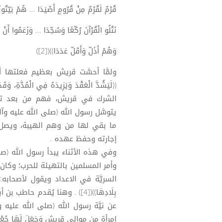
قُرْمٌ لَقُرْمٌ مِنْ قُرُومٍ أَصْيَدَا ... هُمْ بَيّتُونَ
نَتْلُو الْقُرْآنَ رُكّعًا وَسُجّدَا ... وَزَعَمُوا أَنْ
وَهُمْ أَذَلّ وَأَقَلّ عَدَدَا))([2])
ولمَّا أحسَّت قريش بعظيم فعلتها أ
الشرك في قريش، فهم من بعد تغ
يتوسَّل رسول الله (صلى الله عليه و
ما بقي لها من وهم الهيبة، ويصل 
إجارته وحفظ عهده .
وفي هذه الأثناء يبدأ رسول الله (صلى
وأمر المسلمين بالتهيئة للحرب؛ وكان
السريَّة في الاعداد ويقول لأصحابه: ((اللهُمّ
بِلَادِهَا))([4]) . وهنا يُقد
عن نيَّة رسول الله (صلى الله عليه 
امرأةٍ من موالي قريش وَجَعَلَ لَهَا جُعْلًا عَلَى أ