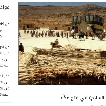
مواض
من كلام
كتب غري
الحيوان وم
من أخبا
كتاب ا
في ذكر
الله علي
فكر الإ
في نهج 
الصورة
ه السلام) في فتح مكَّة