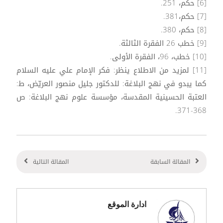
[6] حكم، 251.
[7] حكم،381.
[8] حكم، 380.
[9] خطب 26 الفقرة الثالثة.
[10] خطب، 96، الفقرة الأولى.
[11] لمزيد من الاطلاع ينظر: فكر الإمام علي عليه السلام
كما يبدو في نهج البلاغة: للدكتور جليل منصور العريّض، ط:
العتبة الحسينية المقدسة، مؤسسة علوم نهج البلاغة: ص
368-371.
المقالة السابقة
المقالة التالية
ادارة الموقع