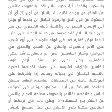
والسكوت والخوف أية جدوى «لأن الأمر بالمعروف والنهي
عن المنكرـ من وجهة نظره ـ لا يقربان من أجل»[4] أي أن
السكوت عن قول الحق والرضوخ للباطل لن يقدما أو يؤخرا
أجل الإنسان المقدر له، ولأهمية ذينك العنصرين في فكر
علي عليه السلام فقد عدهما من دعائم الجهاد على اعتبار
انهما فرض كفاية كما في قوله «الجهاد على أربع شعب،
على الأمر بالمعروف والنهي عن المنكر، والصدق في
المواطن، وشنان الفاسقين، فمن أمر بالمعروف شد ظهور
المؤمنين، ومن نهى عن المنكر، أرغم أنوف
الكافرين...»[5]وقد اعتبرهما من الجهاد لكونهما تضحية
بالنسبة للإنسان في بحياته وبماله، إذا باشرهما على
أصولهما، خاصة في المجتمعات الفاسدة، لأنهما يمسان
القاعدة العريضة بين أبناء المجتمع، ويؤثران في تصرفات
الناس وأخلاقهم «فالأمر بالمعروف مصلحة للعوام والنهي
عن المنكر ردع للسفهاء»[6] وعلى ذلك فإن تركهما أو
التغاضي عنهما يعني الاختلال في بنية المجتمع بانتشار