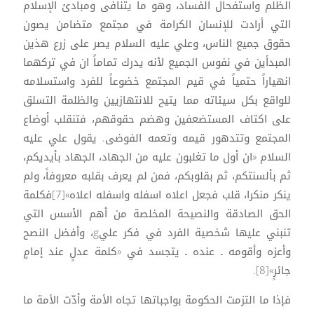
الظلم واستفحال الفساد، وهو ما يتنافى ومبادئ الإسلام
التي أرادت للإنسان الكرامة في مجتمع متضامن يصون
حقوق جميع الناس، وعلي عليه السلام يصر على زرع هذين
المبدأين في نفوس الجميع لأنه يدرك تماماً ان في تركهما
انهياراً حتمياً في قيم المجتمع خضوعاً للفرد واستسلامه
للواقع بكل سيئاته مما يتيح للانتهازيين والظلمة التسلق
على اكتاف المستضعفين وهضم حقوقهم، فتنقلب أوضاع
المجتمع وتتدهور قيمه وتعمه الفوضى. يقول علي عليه
السلام «ان أول ما تغلبون عليه من الجهاد، الجهاد بأيديكم،
ثم بألسنتكم، ثم بقلوبكم، فمن لم يعرف بقلبه معروفاً، ولم
ينكر منكرا، قلب فجعل اعلاه اسفله واسفله اعلاه»[7]فكلمة
الحق الصادقة والنصيحة المخلصة من أهم الأسس التي
تنبني عليها شخصية الفرد في فكر عليg، وأفضل النصح
وأعزه وأقومه ـ عنده ـ يتجسد في «كلمة عدلٍ عند إمامٍ
جائرٍ»[8].
فإذا ما التزمت الحكومة بواجباتها تجاه الأمة وأدّت الأمة ما