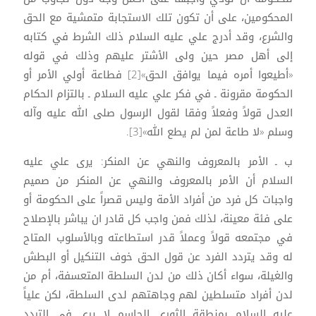
المحكومين، على أن تكون تلك الاستجابة متمشية مع الحق
والشرع، وقد أدرج علي عليه السلام ذلك الشرط في كتابه
إلى أهل مصر حين ولى الأشتر عليهم وذلك في قوله
«أطيعوا أمره فيما يوافق الحق»[2] فطاعة أولي الأمر أو
الحكومة مقرونة ـ في فكر علي عليه السلام ـ بالتزام الحكام
العدل قولاً وفعلاً وفقا لقول الرسول صلى الله عليه وآله
وسلم «لا طاعة لمن لم يطع الله»[3].
ب ـ الأمر بالمعروف والنهي عن المنكر: يرى علي عليه
السلام أن الأمر بالمعروف والنهي عن المنكر من صميم
واجبات كل فرد من أفراد الأمة وليس قصراً على الحكومة أو
على فئة معينة، لذلك فمن واجب كل قادر ان يباشر بالإصلاح
في مجتمعه قولاً وعملاً قدر استطاعته وبالأسلوب المتاح
له وقد يتردد الفرد عن قول الحق خوف التنكيل أو البطش
والغيلة، سواء أكان ذلك من لدن السلطة المتعسفة، أم من
لدن أفراد متسلطين لهم وجاهتهم لدى السلطة، لكن علياً
عليه السلام بمنطقة الثوري الحاسم لا يرى في التردد