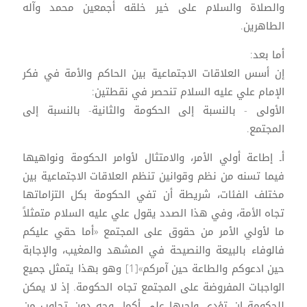
والصلاة والسلام على خير خلقه أجمعين محمد وآله
الطاهرين.
أما بعد:
إن أسس العلاقات الاجتماعية بين الحاكم والأمة في فكر
الإمام علي عليه السلام تنحصر في نقطتين:
الأولى - بالنسبة إلى الحكومة والثانية- بالنسبة إلى
المجتمع.
أـ إطاعة أولي الأمر، والامتثال لأوامر الحكومة ونواهيها
فيما تسنه من نظم وقوانين تنظم العلاقات الاجتماعية بين
مختلف الفئات، شريطة أن تفي الحكومة بكل التزاماتها
تجاه الأمة، وفي هذا الصدد يقول علي عليه السلام متمثلاً
ما لأولي الأمر من حقوق على المجتمع «أما حقي عليكم
فالوفاء بالبيعة والنصيحة في المشهد والمغيب، والإجابة
حين ادعوكم والطاعة حين آمركم»[1] وهو بهذا يتمثل جميع
الواجبات المفروضة على المجتمع تجاه الحكومة. إذ لا يمكن
للحكومة ان تؤدي واجبها على أكمل وجه دون تجاوب من