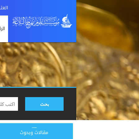
العت
الر
بحث
مقالات وبحوث