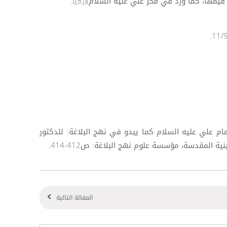
مها، كما ورد في فكر علي عليه السلام)([8]).
الإمام علي عليه السلام كما يبدو في نهج البلاغة: للدكتور
ة المقدسة، مؤسسة علوم نهج البلاغة: ص412-414.
المقالة التالية