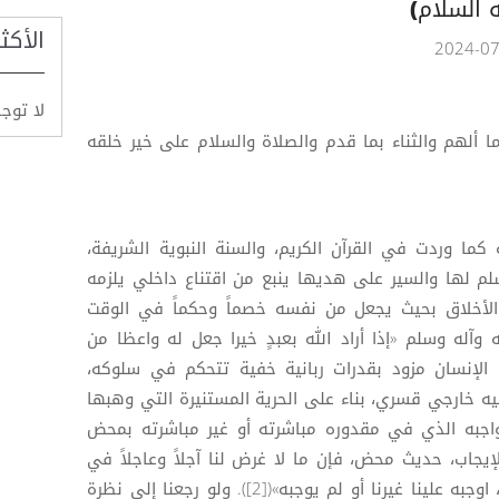
 السلام)
الأكث
لا توج
ا ألهم والثناء بما قدم والصلاة والسلام على خير خلقه
 كما وردت في القرآن الكريم، والسنة النبوية الشريفة،
م لها والسير على هديها ينبع من اقتناع داخلي يلزمه
 الأخلاق بحيث يجعل من نفسه خصماً وحكماً في الوقت
آله وسلم «إذا أراد الله بعبدٍ خيرا جعل له واعظا من
هاه»([1]) يعني بأن الإنسان مزود بقدرات ربانية خفية تتحكم في سلوكه،
ه خارجي قسري، بناء على الحرية المستنيرة التي وهبها
واجبه الذي في مقدوره مباشرته أو غير مباشرته بمحض
بالإيجاب، حديث محض، فإن ما لا غرض لنا آجلاً وعاجلاً في
فعله وتركه، فلا معنى لانشغالنا به، اوجبه علينا غيرنا أو لم يوجبه»([2]). ولو رجعنا إلى نظرة