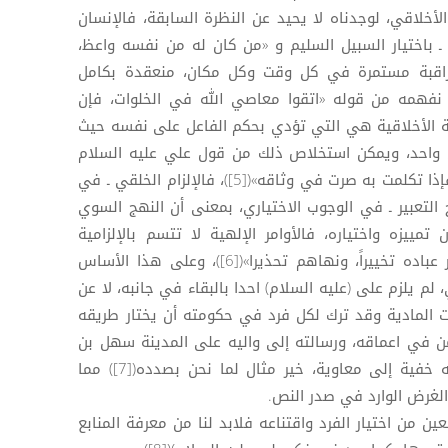
لأخلاقي، لوجدناه لا يحيد عن النظرة السابقة، فالإنسان
 ـ باختيار السبيل السليم و «من كان له من نفسه واعظ،
من الله حافظ»([3]) فالمراقبة مستمرة في كل وقت وكل مكان، منعقدة بكامل
 نفهمه من قوله «اتقوا معاصي الله في الخلوات، فإن
»([4]). فالمسؤولية الأخلاقية هي التي تؤدي بحكم الفاعل على نفسه حيث
احد، ويمكن استخلاص ذلك من قول علي عليه السلام
«الكلام في وثاقك ما لم تتكلم به، فإذا تكلمت به صرت في وثاقه»([5])، فالإلزام الخلقي ـ في
التعبير ـ في الوجوب الاختياري، بمعنى أن النهج السوي
مييزه واختياره، فالأوامر الإلهية لا تتسم بالإلزامية
القسرية، فالخالق جل شأنه قد «أمر عباده تخييراً، ونهاهم تحذيرا»([6])، وعلى هذا الأساس
 لم يلزم على (عليه السلام) احدا بالبقاء في جانبه، لا عن
ات المادية وقد ترك لكل فرد في حكومته أن يختار طريقه
امن في اعماقه، ورسالته إلى واليه على المدينة سهل بن
حنيف، حين اعلمه بتسلل بعض رجاله خفية إلى معاوية، خير مثال لما نحن بصدده([7]) مما
الغرض الوارد في صدر النص.
عين من اختيار الفرد واقتناعه فلابد لنا من معرفة المنابع