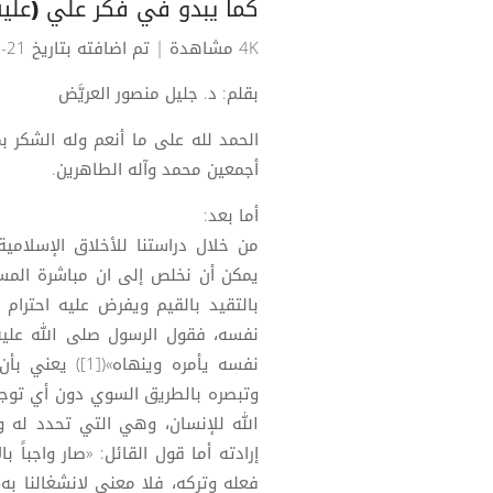
كما يبدو في فكر علي (عليه
4K مشاهدة
| تم اضافته بتاريخ 21-07-2024
بقلم: د. جليل منصور العريَّض
الحمد لله على ما أنعم وله الشكر بم
أجمعين محمد وآله الطاهرين.
أما بعد:
من خلال دراستنا للأخلاق الإسلامية
يمكن أن نخلص إلى ان مباشرة المسل
بالتقيد بالقيم ويفرض عليه احترام
نفسه، فقول الرسول صلى الله عليه و
نفسه يأمره وين
وتبصره بالطريق السوي دون أي توجي
الله للإنسان، وهي التي تحدد له 
إرادته أما قول القائل: «صار واجباً 