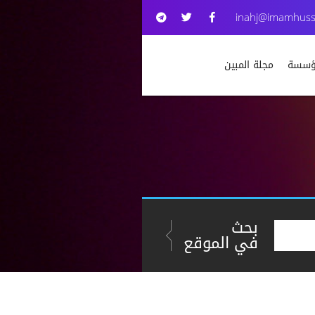
inahj@imamhuss
مؤسسة
مجلة المبين
بحث
في الموقع