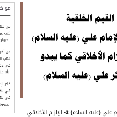
مواض
من كلام
كتب غري
الحيوان وم
من أخبا
كتاب ا
في ذكر
الله علي
فكر الإ
في نهج 
الصورة
القيم الخلقية في فكر الإمام علي (عليه السلام) 2- الإلزام الأخلاقي