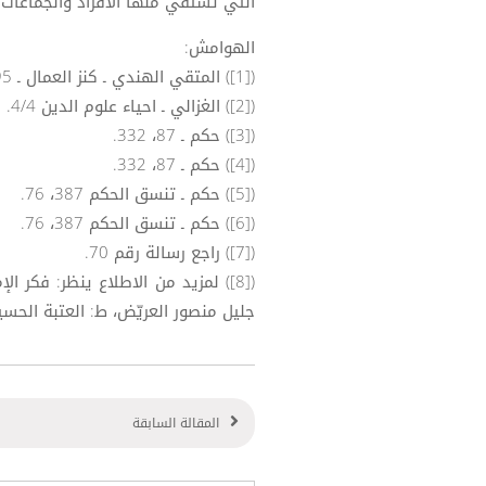
التي تستقي منها الافراد والجماعات قي
الهوامش:
([1]) المتقي الهندي ـ كنز العمال ـ 11/95.
([2]) الغزالي ـ احياء علوم الدين 4/4.
([3]) حكم ـ 87، 332.
([4]) حكم ـ 87، 332.
([5]) حكم ـ تنسق الحكم 387، 76.
([6]) حكم ـ تنسق الحكم 387، 76.
([7]) راجع رسالة رقم 70.
([8]) لمزيد من الاطلاع ينظر: فكر 
جليل منصور العريّض، ط: العتبة الحسيني
المقالة السابقة