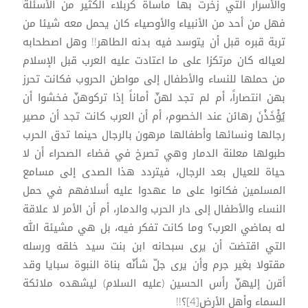
والأسرار التي زخرت بها مأساة كربلاء الكثير من الأسئلة
فهل من أحد من الأنبياء والأوصياء كان يحمل معه شيئا من
تربة قبره قبل أن يتوسد فيه بدنه الطاهر!! وهل اصطحابه
لعياله كان مرتكزا على ما اعتادت عليه العرب قبل الإسلام
من حملها للنساء والأطفال إلى مواطن الحروب فكانت تحرز
بهن انتصاراً، أم لم تجد لهنّ أماناً إذا تركوهنّ فخشوا أن
يُؤْخَذْنَ رهائن عند الخصوم، أم أن العرب كانت تجد أن مصير
رجالها ونسائها وأطفالها مرهون بالرجال حينما تدق الحرب
طبولها معلنة الدمار وهي تصرخ في فضاء الصحراء أن لا
حياة للعيال بعد الرجال، فيتردد هذا الصدى إلى مسامع
المسلمين فكانوا على ما عهدوا عليه أسلافهم في حمل
النساء والأطفال إلى دار الحرب والدمار، أم أن الأمر لا علاقة
له بماضي العرب؟ وما كانت تفكر فيه، بل هي مشيئة الله
التي اقتضت أن يرى سبحانه ابن بنت سيد خلقه ورسله
مقتولا بغير جرم وأن يرى جلّ شأنّه بناة النبوة سبايا وقد
أقرن إليهنّ رأس الحسين (عليه السلام) ليشهده ملائكة
السماء وأهل الأرض[4]؟!!