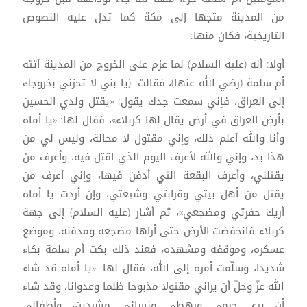
من المدينة متجها إلى مكة كما تدل عليه النصوص
التاريخية، فكان منها:
أولا: أنه (عليه السلام) لما عزم على الخروج من المدينة أتته
أم سلمة (رضي الله عنها)، فقالت: (يا بني لا تحزني بخروجك
إلى العراق، فإني سمعت جدك يقول: «يقتل ولدي الحسين
بأرض العراق في أرض يقال لها كربلاء»، فقال لها: «يا أماه
وأنا والله أعلم ذلك، وإني مقتول لا محالة، وليس لي من
هذا بد، وإني والله لأعرف اليوم الذي اقتل فيه، وأعرف من
يقتلني، وأعرف البقعة التي أدفن فيها، وإني أعرف من
يقتل من أهل بيتي وقرابتي وشيعتي، وإن أردت يا أماه
أريك حفرتي ومضجعي»، ثم أشار (عليه السلام) إلى جهة
كربلاء فانخفضت الأرض حتى أراها مضجعه ومدفنه، وموضع
عسكره، وموقفه ومشهده، فعند ذلك بكت أم سلمة بكاء
شديدا، وسلّمت أمره إلى الله، فقال لها: «يا أماه قد شاء
الله عزّ وجلّ أن يراني مقتولا مذبوحا ظلما وعدوانا، وقد شاء
أن يرى حرمي ورهطي ونسائي مشردين، وأطفالي