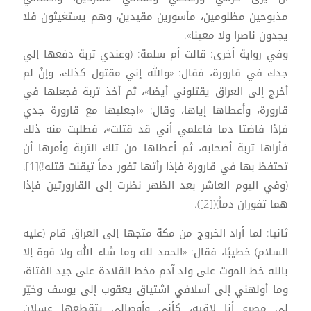
مذبوحين مظلومين، مأسورين مقيدين، وهم يستغيثون فلا
يجدون ناصرا ولا معينا».
وفي رواية أخرى: قالت أم سلمة: (وعندي تربة دفعها إلي
جدك في قارورة، فقال: «والله إني مقتول كذلك، وإنْ لم
أخرج إلى العراق يقتلوني أيضا»، ثم أخذ تربة فجعلها في
قارورة، وأعطاها إياها، وقال: «اجعليها مع قارورة جدي
فإذا فاضتا دما فاعلمي أني قد قتلت»، فطلبت منه ذلك
فأراها تربة أصحابه، ثم أعطاها من تلك التربة وأمرها أن
تحتفظ بها في قارورة فإذا رأتها تفور دماً تيقنت قتله!)[1].
(وفي اليوم العاشر بعد الظهر نظرت إلى القارورتين فإذا
هما تفوران دماً)([2]).
ثانيا: لما أراد الخروج من مكة متجها إلى العراق قام (عليه
السلام) خطيبًا، فقال: «الحمد لله وما شاء الله ولا قوة إلا
بالله خط الموت على ولد آدم مخط القلادة على جيد الفتاة،
وما أولهني إلى أسلافي اشتياق يعقوب إلى يوسف وخيّر
لي مصرع أنا لاقيه، كأني وأوصالي يتقطعها عسلان