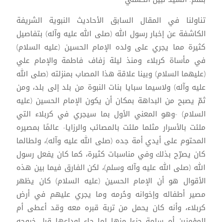
تناولنا في المقال السابق الأحاديث النبوية الشريفة
الكاشفة عن إخبار رسول الله (صلى الله عليه وآله) بتفاصيل
كثيرة مما يجري على ولده الإمام الحسين (عليه السلام)
في مأساة كربلاء ومنذ ليلة زفاف فاطمة والإمام علي
(عليهما السلام) وبينا علاقة هذا المصاب بمنزلته (صلى الله
عليه وآله) ولاسيما سبايا بنات النبوة من بلد إلى بلد، ومن
ثمّ يصبح من البداهة بمكان أن يكون الإمام الحسين (عليه
السلام) -وهو المعني الأول بما سيجري في كربلاء التي
ملئت بالأسرار مثلما ملئت بالمصائب والرزايا- عالمًا بمصيره
المحتوم على أيدي أمة جده (صلى الله عليه وآله)، ولطالما
كان يصرّح بذلك وفي مناسبات كثيرة، كما كان يفعل رسول
الله (صلى الله عليه وآله وسلم)، لكن الفارق فيما بين هذه
الأقوال هو أن الإمام الحسين (عليه السلام) كان يظهر
مصير أطفاله وإخوانه وحُرمه وما يجري عليهم في أرض
كربلاء، وأنه كان يحمل من تربة قبره معه وقد أعطى أم
المؤمنين أم سلمة جزءا منها لما جاء لوداعها قبل خروجه