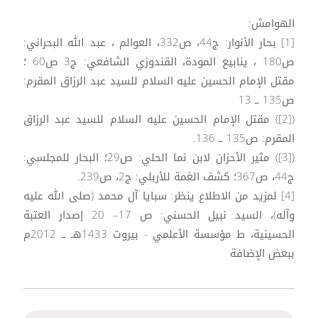
الهوامش:
[1] بحار الأنوار: ج44، ص332، العوالم ، عبد الله البحراني:
ص180 ، ينابيع المودة، القندوزي الشافعي: ج3 ص60 ؛
مقتل الإمام الحسين عليه السلام للسيد عبد الرزاق المقرم:
ص135 ــ 13
([2]) مقتل الإمام الحسين عليه السلام للسيد عبد الرزاق
المقرم: ص135 ــ 136.
([3]) مثير الأحزان لابن نما الحلي: ص29؛ البحار للمجلسي:
ج44، ص367؛ كشف الغمة للأربلي: ج2، ص239.
[4] لمزيد من الاطلاع ينظر: سبايا آل محمد (صلى الله عليه
وآله)، السيد نبيل الحسني: ص 17– 20 إصدار العتبة
الحسينية، ط مؤسسة الأعلمي - بيروت 1433هـ ــ 2012م
ببعض الإضافة