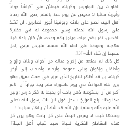
الفلوات بين النواويس وكربلاء فيملأن مني أكراشاً جوفاً
وأجربة سغبا لا محيص عن يوم خط بالقلم رضى الله رضانا
أهل البيت نصبر على بلائه ويوفينا أجور الصابرين، لن تشذ
على رسول الله لحمته وهي مجموعة له في حظيرة
القدس، تقر بهم عينه، وينجز بهم وعده، مَنْ كان باذلا فينا
مهجته، وموطنا على لقاء الله نفسه، فليرحل فإني راحل
مصبحا إن شاء الله»([3]).
كل ذلك لم يمنعه من إخراج عياله من أخوات وبنات وازواج
وأطفال وإخوان وبني عمومة وأرحام وأصحاب إلى أرض
كربلاء، بل قد أظهر للتاريخ الذي غرق في صمت عميق وهو
يرى تلك الحوادث في يوم عاشوراء فلم يجد جواباً أن الأمر
أكبر من أن يستوعبه ذهن باحث أو يحيط به فكر دارس؛ وبين
هذا وذاك راح المؤرخ يسجل قول ابن بنت رسول الله (صلى
الله عليه وآله وسلم): «إن الله قد شاء أن يراهن سبايا»!!!
وعندها كيف لا يفرض البحث على كل باحث وهو يرى كل
هذه المقاطع الفكرية لحياة سيد شباب أهل الجنة؟!