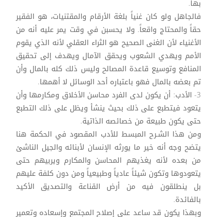
بها.
فالجاهل ولو كان غنياً بلغة الأرقام والمقتنيات، هو الفقير
حقاً والمحتاج واقعاً. ولا يحسبن في وقت يمر عليه أنه من
الأغنياء لأن الغنى الصحيح هو الثراء العقلي لأنه الذي يقوم
الأمم ويهدي الشعوب ويحقق الآمال ويهدف إلى تحقيق
المنافع وتوسيع قاعدة المصالح وليس ذلك كله بالمال وأن
تم بعضه بالمال فهو باعتباره أحد الوسائل لا أهمها.
3- الأدب: أن يكون لدى الفرد محاسن الأخلاق ومكارمها وأن
يتعود فيتطبع على ذلك بحيث ينشأ ويظل على ذلك التطبع
حتى يكون طبيعة من خصائصه الذاتية.
ومن هذا الشـرح المبسط للأدب المقصود في الحكمة هنا
يتضح وجه أنه خير ما يورثه الإنسان لأبنائه والجيل الناشئ
من بعده لأنه يغذيهم المحاسن والمكارم ويربيهم حتى
يتعودوها وتكون شيئاً عادياً وطبيعياً ومن دون كلفة عليهم
بل ينطلقون فيه من أرض القناعة والتصديق الأكيد
بالفائدة.
وبهذا يكون قد ساعد على إصلاح المجتمع وإسعاده وتعمير