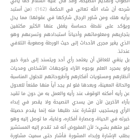
الصواب وتقديم النصيحة، وقد قال عليه السلام كما يأتي
شرحه أن شاء الله تعالى في الحكمة (162): (من أستبد
برأيه هلك ومن شاور الرجال شاركها في عقولها) مما يدل
ويؤكد على نقطة حساسة يغفل عنها الكثير مكتفين
بتجاربهم ومعلوماتهم وأحياناً استبدادهم وتسرعهم وهو
الذي يغير مجرى الأحداث إلى حيث الورطة وصعوبة التلافي
عندئذ.
بل ينغي للعاقل أن يعتمد رأي أحد ويتسند إلى خبرة خبير
ولو بمجرد العلم بوجوه الآراء وتوجهات الأشخاص ومديات
أنظارهم ومستويات أفكارهم وأطروحاتهم للحلول المناسبة
والحالة المعينة، وبعدها فلو لم يجد أياً منها مقنعاً للعدول
عن رأيه أمكنه الوقوف عند رأيه والعمل به من دون ما تقيد
بآراء الآخرين لأن من يسدي النصيحة ولا يقصر في إبداء
الرأي ويستجيب للإشارة عند طلبها منه إنما يقدم حصيلة
خبرته في الحياة، وعصارة أفكاره، وغاية، ما توصل إليه وهو
غير متهم بشيء؛ لأن المفروض أنه قد تقدم إليه المستشير
بطلب الإشارة وإبداء المشورة فأشار حتى سميت مشاورة