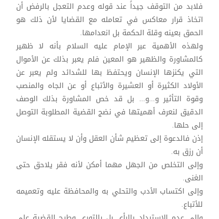
فلابد من التوقف جيداً عند قوله وعدم التعجل بالرفض أن
اتخاذ قرار معاكس في تعامله مع القضايا لأن ذلك هو
الحمق بعينه وقلة الحكمة بل انعدامها.
ولهذه الأهمية عبر الإمام عليه السلام بأنه لا ظهير
كالمشاورة والظهير هو المعين فلم يعبر بذلك عن الأموال
التي يكنزها الإنسان ويحتفظ بها للشدائد ولم يعبر عن
الأولاد الكثيرة أو العشيرة والأتباع أو عن الجاه والمنصب
وقوة التأثير و...و... بل قد خص المشاورة بذلك الوصف
الدقيق لنعرف أهميتها في نضج القضية المطلوبة التوصل
إلى حلها.
إذن فالدعوة إلى تعظيم شأن العقل وأن لا يستقله الإنسان
أن رزق به.
وإلى التخلص من الجهل مهما أمكن لأنه فقر يلاحق حتى
الغنى.
وإلى اكتساب الأدب والتحلي به والمحافظة عليه وتعميمه
للأتباع.
وإلى عدم الاستبداد بالرأي بل بالتوري وطرح القضية على