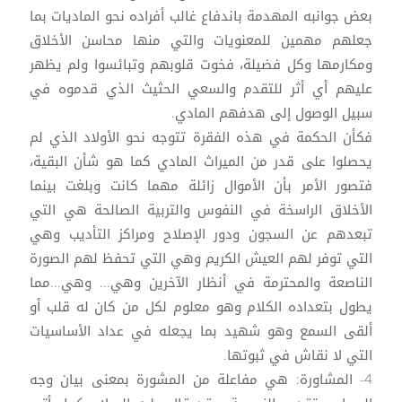
بعض جوانبه المهدمة باندفاع غالب أفراده نحو الماديات بما
جعلهم مهمين للمعنويات والتي منها محاسن الأخلاق
ومكارمها وكل فضيلة، فخوت قلوبهم وتبائسوا ولم يظهر
عليهم أي أثر للتقدم والسعي الحثيث الذي قدموه في
سبيل الوصول إلى هدفهم المادي.
فكأن الحكمة في هذه الفقرة تتوجه نحو الأولاد الذي لم
يحصلوا على قدر من الميراث المادي كما هو شأن البقية،
فتصور الأمر بأن الأموال زائلة مهما كانت وبلغت بينما
الأخلاق الراسخة في النفوس والتربية الصالحة هي التي
تبعدهم عن السجون ودور الإصلاح ومراكز التأديب وهي
التي توفر لهم العيش الكريم وهي التي تحفظ لهم الصورة
الناصعة والمحترمة في أنظار الآخرين وهي... وهي...مما
يطول بتعداده الكلام وهو معلوم لكل من كان له قلب أو
ألقى السمع وهو شهيد بما يجعله في عداد الأساسيات
التي لا نقاش في ثبوتها.
4- المشاورة: هي مفاعلة من المشورة بمعنى بيان وجه