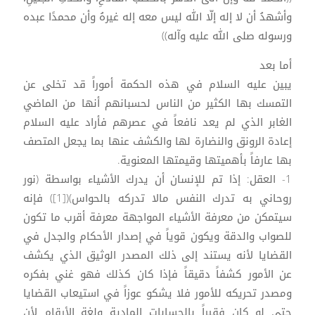
وأشهدُ أن لا إله إلّا الله ليس معه إله غيرهُ وأن محمدًا عبده
ورسوله صلى الله عليه وآله))
أما بعد
يبين عليه السلام في هذه الحكمة أموراً قد تخلى عن
التمسك بها الكثير من الناس لحسبانهم أنها من الماضي
الغابر الذي لم يعد نافعاً في عصرهم فأراد عليه السلام
إعادة الرونق والنضارة لها والكشف عنها بما يجعل المتصف
بها عارفاً بأهميتها وقيمتها المعنوية.
1- العقل: إذا تم للإنسان أن يدرك الأشياء بواسطة (نور
روحاني به تدرك النفس مالا تدركه بالحواس)([1]) فإنه
سيتمكن من معرفة الأشياء المواجهة معرفة أقرب ما تكون
للصواب والدقة ويكون قوياً في إصدار الأحكام والجدل في
القضايا لأنه يستند إلى ذلك المصدر الوثيق الذي يكشف
عن الأمور كشفاً دقيقاً فإذا كان كذلك فهو غني بفكره
ومصدر تحريكه للأمور فلا يشكو عوزاً في استيعاب القضايا
حتى لو كان فقيراً بالحسابات المادية ولغة الأرقام لأن