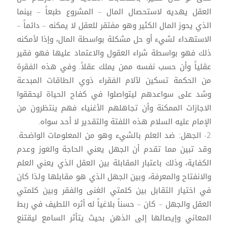
العقل يهديه لاستحصال المال – المشروع طبعاً – بينما
الذي يحوز المال الكثير وهو مفتقر للعقل لا يمكنه – دائماً –
الاستهداء لشيء أو حل مشكلة بواسطة المال، وإذا لأمكنه
ذلك فهو بواسطة شراء العقول والاعتماد عليها فهو فقير
عقلياً وأن حسب نفسه ممن يملك عقلاً. وفي هذه الفقرة
من الحكمة تسكين لآلام الفقراء ذوي الطاقات المبدعة
وشد على سواعدهم ليتواصلوا في كفاح الحياة ليحققوا
الاجازات الممكنة وأن تجاهلهم الأغنياء فهم ينتظرون من
الإمام عليه السلام هذه اللفتة والتقدير لا أحد سواه.
2- الجهل: ضد العلم بالشيء وهو من المعلومات الواضحة.
وقد تبين مما تقدم أن الجهل يعني الحاجة والعوز وعدم
الكفاية، وذلك باعتبار المقابلة بين العقل الذي يعني العلم
والانفتاح والمعرفة، وبين الجهل الذي هو مقابلها ولذا كان
في اختيار التقابل بين كلمتي الغنى والفقر وبين كلمتي
العقل والجهل – كان – حسناً بلاغياً له أثره اللطيف في ربط
المعاني وإيصالها إلى الذهن بحيث يتأثر السامع ليقتنع