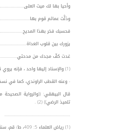
وأحيا بها لك ميت العلى...................
وذلَّت عمائم قوم بها.......................
فحسبك فخر بهذا المديح................
يزورك بين قلوب العداة..................
غدت كفّ مجدك من مدحتي..............
(1) والإسناد إليها واحد ، فإنه يروي نهج البلاغة عنها : عبد الرحيم المعروف بابن الاخوة .
- وعنه القطب الراوندي، كما في نسخة م
قال البيهقي: ((والرواية الصحيحة م
تلميذ الرضي)) (2) .
.......................................................
(1) رياض العلماء 5: 409، ط/ قم، سنة 1401.