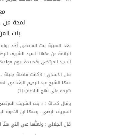
مع
لمحة من ح
بنت المر
تعد النقيبة بنت المرتضى أحد روا
البلاغة عن عمّها السيد الشريف ال
السيد المرتضى بقصيدة بيوم مولدها
قال الأفندي : ((كانت فاضلة جليلة ،
عنها الشيخ عبد الرحيم البغدادي الم
شرحه على نهج البلاغة)) (1).
وقال كحالة : « بنت الشريف المرتضى
الشريف الرضي . وعنها ابن الاخوة البغدادي ا
قال الجلالي : ولعلَّها هي التي هنّ