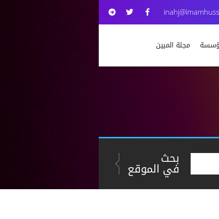
inahj@imamhuss
مؤسسة
مجلة المبين
بحث
في الموقع