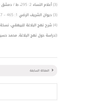
(3) أعلام النساء 2: 295، ط / دمشق سنة 1377 ه‍ 1958 م.
(3) ديوان الشريف الرضي 1: 465 – 467.
(4) شرح نهج البلاغة للبيهقي، نسخة مؤرخة 552 في المكتبة الرضوية.
((دراسة حول نهج البلاغة, محمد حسين الحسين
المقالة السابقة