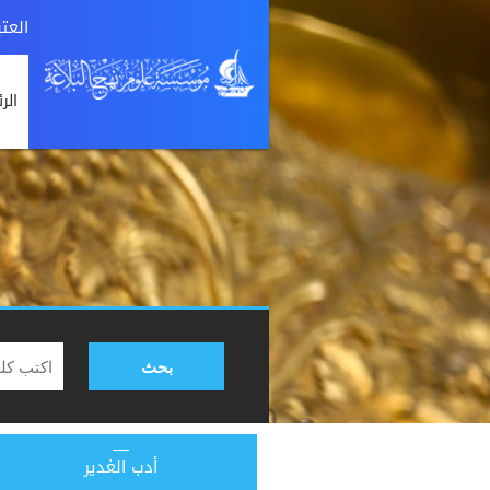
العت
الر
بحث
أدب الغدير