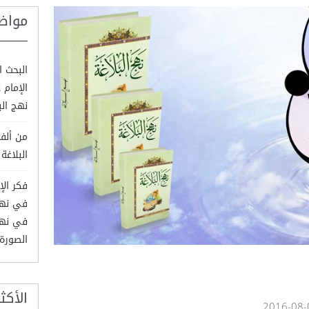
مواض
البحث ا
الإمام 
نهج الب
من ألفا
البلاغة لق
فكر الإ
في نهج 
الصورة
الأكث