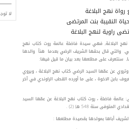
 رواة نهج البلاغة
لا توج
ياة النقيبة بنت المرتضى
تضى راوية لنهج البلاغة
ة نهج البلاغة, فهي سيدة فاضلة عالمة روت كتاب نهج
رضي, والتي قال بحقها الشريف الرضي بعدما هنأ والدها
, سنتعرف على مطلعها بعد بيان ما قيل فيها:
 وتروي عن عمّها السيد الرضي كتاب نهج البلاغة ، ويروي
عروف بابن الاخوة ، على ما أورده القطب الراوندي في آخر
: عالمة فاضلة ، روت كتاب نهج البلاغة عن عمّها السيد
لمتوفى سنة 548 ه‍) (2) .
أ الشريف أباها بمولدها بقصيدة مطلعها :