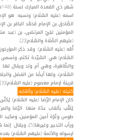
شهر ذي القعدة المبارك لسنة (148هـ)، في مدينة جدّه رسول الله (صلَّى الله عليه وآله)[1].
اسمه (عليه السَّلَام) ونسبه: هو الإما
الصَّادق بن الإمام مُحَمَّد الباقر بن الإم
المؤمنين عَلِيّ المرتضى، بن (عبد م
(عليهم الصَّلَاة والسَّلَام)[2].
أُمّه (عليه السَّلَام): وقد ذكر المؤرخو
السَّلَام) هي: السَّيِّدة تكتم، وتسمى
والطَّاهرة، وهي أم ولد ويقال لها: (أُ
السَّلَام)، ولها أيضًا من الفضل والج
قرينة لإمام معصوم (عليه السَّلَام)[3].
كنيته (عليه السَّلَام) وألقابه:
يُلَقَّب بألقاب عدّة منها: الرِّضا وا
طوس وغُرّة أعين المؤمنين، ومكيد الم
ورأب التدبير وغيرها
لرسوله والأئمة (عليهم السَّلَام) بعده 