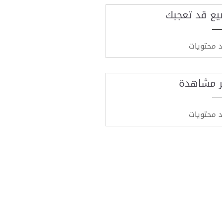
يع قد تعجبك
د محتويات
ر مشاهدة
د محتويات