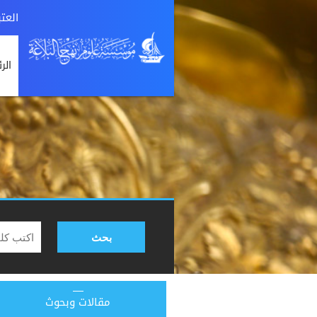
العت
الر
بحث
مقالات وبحوث