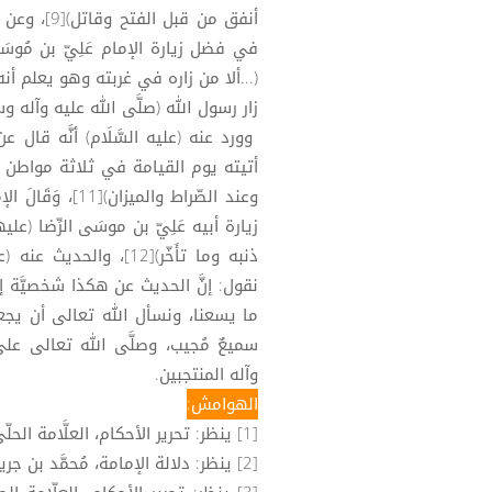
أنفق من قبل
في فضل زيارة الإمام عَلِيّ بن مُوسَى 
(...ألا من زاره في غربته وهو يعلم أن
زار رسول الله (صلَّى الله عليه وآله وسلم)
وورد عنه (عليه السَّلَام) أنَّه قال
أتيته يوم القيامة في ثلاثة مواطن حتّ
وعند الصّراط والمي
زيارة أبيه عَلِيّ بن موسَى الرِّضا (عليه
ذنبه وما تأَخّر)[12]، 
نقول: إنَّ الحديث عن هكذا شخصيَّة إ
ما يسعنا، ونسأل الله تعالى أن يجعلنا
سميعٌ مُجيب، وصلَّى الله تعالى على سيِّ
وآله المنتجبين.
الهوامش:
[1] ينظر: تحرير الأحكام، العلَّامة الحلّيّ: 2/124، والحدائق النَّاضرة، المحقق البحراني: 17/437.
[2] ينظر: دلالة الإمامة، مُحمَّد بن جرير الطَّبريّ (الشِّيعيّ): 358.