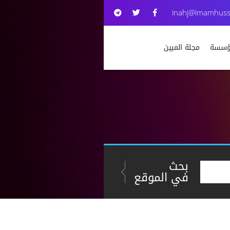
inahj@imamhuss
مؤسسة
مجلة المبين
بحث
في الموقع