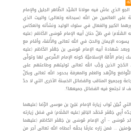
َة:
و الذي عاش فيه مولانا السَّيِّد الطَّاهر الجليل والإمام
حُجَّة على العالمين من الله (سبحانه وتعالى) والبيت الذي
ورهما الكبير والفعال في سلوك الوليد ونشأته وانعكاس
 السَّلَام) في ظلّ حنان أبيه الإمام مُوسَى الكَاظم (عليه
 بيت يسوده الإيمان والحبّ في الله تعالى والأُلفة، وأقام مع
ه تسعاً وعشرين سنة وأشهراً[7]، وبعد شهادة أبيه الإمام مُوسَى بن جَعْفَر الكَاظم (عليه
م) عشرين سنة إلَّا شهرًا[8]، مسك زمام الأُمّة الإسلاميَّة كونه الإمام الشّرعي لها وتولَّى
حد الحُجَج الذين وَجَّب الله تعالى توليتهم وطاعتهم على
بالتَّواضع والزّهد والعلم والمعرفة بحدود الله تعالى وبكلّ
جاعة وبجميع المناقب والفضائل الحَسِنة الأخرى التي لا حدّ
يف لا تجتمع فيه الفضائل جميعها؟.
تي تُبيّن ثواب زيارة الإمام عَلِيّ بن موسى الرِّضا (عليهما
ه أَبِي جَعْفَر مُحَمَّد البَاقِر (عليه السَّلَام) في فضل زيارته
ولدِ مُوسَى – أي الإمام مُوسَى بن جَعْفَر الكاظم (عليهما
المؤمنين ... فمن زاره عارفًا بحقًه أعطاه الله تعالى أجر من