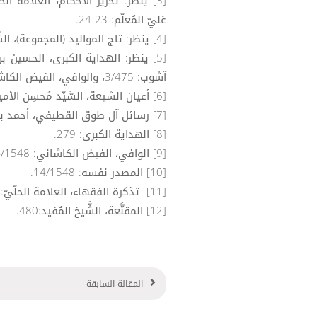
عَليّ المُعلّم: 23-24.
[4] ينظر: تاج المواليد (المجموعة)، الشَّيخ الطُّوسي: 48.
آشوب: 3/475، والوافي، الفيض الكاشانيّ: 14/1548.
[6] أعيان الشيعة، السَّيِّد مُحسِن الأمين: 2/13.
[7] رسائل آل طوق القطيفي، أحمد بن الشَّيخ صالح آل طوق القطيفي: 4/109.
[8] الهداية الكبرى: 279.
[9] الوافي، الفيض الكاشاني: 14/1548.
[10] المصدر نفسه: 14/1548.
[11] تذكرة الفقهاء، العلامة الحلّيّ: 8/455.
[12] المقنَّعة، الشَّيخ المُفيد:480.
المقالة السابقة