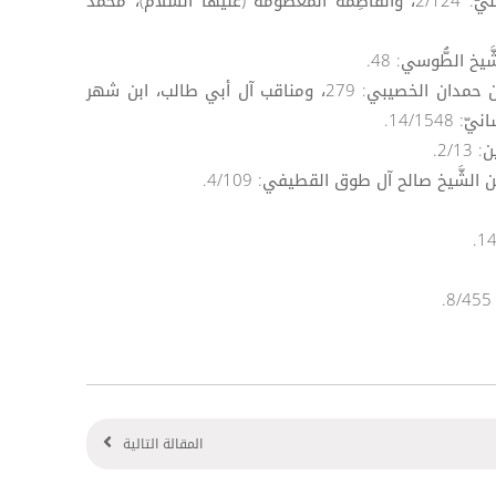
[3] ينظر: تحرير الأحكام، العلّامة الحليّ: 2/124، والفَاطِمَة المَعْصُومَة (عليها السَّلَام)، مُحمَّد
[5] ينظر: الهداية الكبرى، الحسين بن حمدان الخصيبي: 279، ومناقب آل أبي طالب، ابن شهر
المقالة التالية