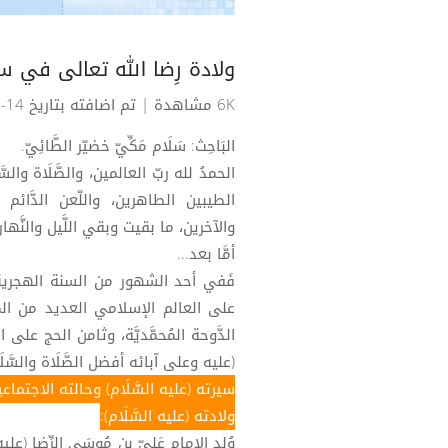
ولادة رِضا الله تعالى في س
6K مشاهدة
| تم اضافته بتاريخ 14-07-2019
البَاحِث: سَلَام مَكِّيّ خضيّر الطَّائِيّ.
الحمدُ لله ربّ العالمين، والصَّلَاة وا
الطيبين الطاهرين، واللّعن الدَّائ
والآخرين، ما بقيت وبقي اللَّيل والنَّهار
أمَّا بعد...
فَفي أحد الشهور من السنة الهجرية ال
على العالم الإسلامي العديد من الم
الدَّوحة المُحمَّديَّة، وثامن الحج على ال
(عليه وعلى آبائه أفضل الصَّلَاة والسَّلَ
سيرته (عليه السَّلَام) وحالته الاجتماعي
ولادته (عليه السَّلَام):
وُلِد الإمام عَلِيّ بن مُوسَى الرِّضا 