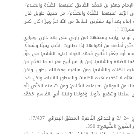
 الفتح وقاتل)[9]، وعن الإمام جعفر بن مُحمَّد الصَّادق (عليهما الصَّلَاة والسَّلام)
الرِّضا (عليهما الصَّلَاة والسَّلَام)، من حديثٍ طويل قال:
ه إمام بعد أبيه مفترض الطاعة من الله (عزَّ وجلّ) كان كمن
)[10].
 عن ثواب زيارته وفضلها: (من زارني على بعد داري ومزاري
َى أخلّصه من أهوالها: إذا تطايرت الكُتب يمينًا وشمالًا،
زان)[11]، وَقَالَ الإمَام أَبو جَعْفَر الثَّانيّ مُحَمَّد الجَوَاد (عليه السَّلَام) في حقِّ
ما الصَّلَاة والسَّلَام): (من زار قبر أَبيّ غفر له ما تقدّم من
والحديث عنه (عليه الصَّلَاة والسَّلَام) وعن مناقبه وفضائله يطول ولكن
لهيَّة لا تكفيه هذه الكلمات والسطور القليلة، ولكن هذا
 من الموالين له (عليه السَّلَام) ومن شيعته الخلَّص إنَّه
دنا وشفيع ذنُوبنَا وَمَولَانا ونبيّنا أَبِي القَاسمِ مُحَمَّد