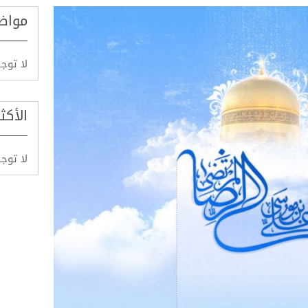
مواض
لا توج
الأكث
لا توج