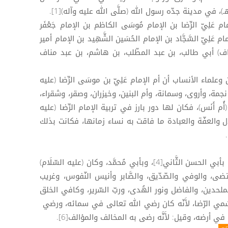
م عَلِيّ الرِّضا بن الإمام مُوسَى الكاظم بن الإمام جَعْفَر
ام عَلِيّ السَّجَّاد بن الإمام الحُسَين الشَّهِيد بن الإمام أمير
ناف) أبي طالب، بن عبد المطّلب، بن هاشم، بن عبد مناف
ن وعلماء الأنساب أن أم الإمام عَلِيّ بن موسَى الرِّضا (عليه
 نجمة، وأروى، وسمانة، وأم البنين، وخيزران، وصقر، وشقراء،
م أَنَس)، فكان لها دور بارز في تربية الإمام الرِّضا (عليه
لال والعفّة والعبادة ما فاقت به نساء زمانها، فكانت بذلك
كان الإمام الرِّضا (عليه السَّلَام) يُكنَّى بأبي الحسن الثَّاني[4]، وبأبي مُحمَّد، وكان (عليه السّلَام)
لمرتضى، والوفي والصّدّيق، والصَّابر وأنيس النّفوس، وغريب
لحدين، والفاضل ونور الهُدى، وربّ السّرير، وكافي الخلق
[5]، ويقال: إنما سُمي الرّضا، لأَنّه كان رضي الله تعالى في سمائه، ورضي
في أرضه، وقيل: لأَنَّه رضى به المخالف والمؤالف[6].