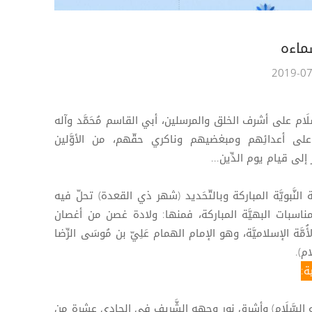
ماءه
لسَّلَام على أشرف الخلق والمرسلين، أبي القاسم مُحَمَّد وآله
م على أعدائِهم ومبغضيهم وناكري حقّهم، من الأوَّلين
 إلى قيام يوم الدِّين...
نَّبويَّة المباركة وبالتّحَديد (شهر ذي القعدة) تحلّ فيه
ناسبات البهيَّة المباركة، فمنها: ولادة غصن من أغصان
أُمَّة الإسلاميَّة، وهو الإمام الهمام عَلِيّ بن مُوسَى الرِّضا
ام).
ة:
(عليه السَّلَام) وأشرق نور وجهه الشَّريف في الحادي عشرة من