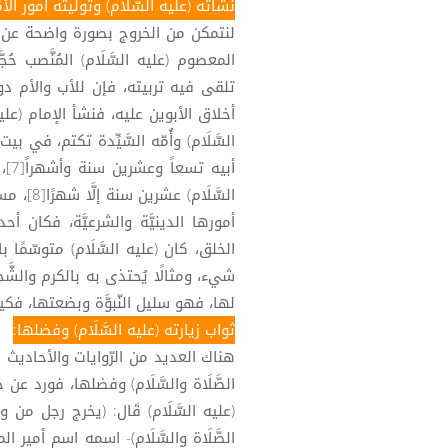
نشأته (عليه السَّلَام) وتوليته أمور الأُمّ
لنتمكن من الخروج بصورة واضحة عن الج
المعصوم (عليه السَّلَام) المُنَّصب 
تلقى فيه تربيته، فإن للأب والأم د
أخلاق الأبوين عليه، فنشأ الإمام (عليه
السَّلَام) وأُمّه السَّيِّدة تكتم، في
أبي
السَّلَا
أمورها الدينيَّة والشرعيَّة، فكان أ
الخلق، كان (عليه السَّلَام) متوسّمًا 
شيء، ومثالًا يُحتذى به بالكرم والشَّ
لها، فهو سليل النّبوَّة وبضعتها، فك
ثواب زيارته (عليه السَّلَام) وفضلها:
هناك العديد من الرّوايات والأحاديث ال
الصَّلَاة والسَّلَام) وفضلها، فورد عن جدّ
(عليه السَّلَام) قَال: (يخرج رجل من 
الصَّلَاة والسَّلَام)- اسمه اسم أمير 