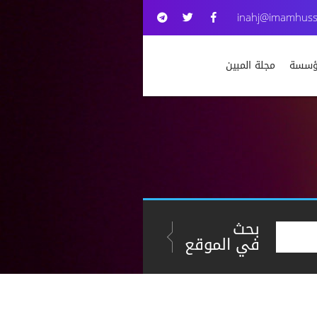
inahj@imamhuss
مؤسسة
مجلة المبين
بحث
في الموقع