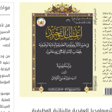
مواض
هل لأهل
الحسينِ
غيرِهم؟
يُجيب.
من وحي
(عليه 
البلاغ
السنوي
المؤمنة
موسوعة 
للعتبة 
المرحل
روبولوجيا العقدية والبنائية الوظيفية