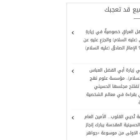
يع قد تعجبك
 العراقِ خصوصيةٌ في زيارةِ
 (عليه السلام) والجزعِ عليهِ عن
 الإمامُ الصادقُ (عليه السلام)
 زيارة أبي الفضل العباس
السلام).. مؤسسة علوم نهج
ة تفتتح مجلسها الحسيني
 بقراءة في معالم الشخصية
تُحيي القلوب… الأمين العام
الحسينية المقدسة يبارك إنجاز
ة الاولى من موسوعة «جواهر