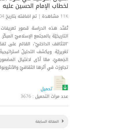
لخطاب الإمام الحسين عليه ا
11K مشاهدة
| تم اضافته بتاريخ 04-09-2019
تُفنّد هذه الدراسة قصور تعريفات
التاريخيّة بالمجتمع الإسلاميّ المبكّر.
"التثاقف الداخليّ"، القائم على تف
تغريريّة. ويكشف التحليلُ استراتيجي
الجَمعيّ، ممّا أدّى لاغتيال المضمون
تجاوزت في أثرها الثقافيّ والأنثروبول
تحميل
عدد مرات التحميل : 3676
المقالة السابقة