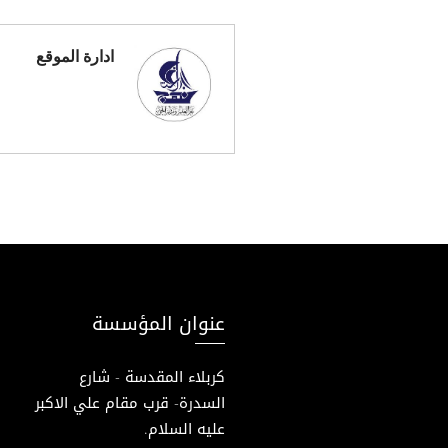
ادارة الموقع
عنوان المؤسسة
كربلاء المقدسة - شارع
السدرة- قرب مقام علي الاكبر
عليه السلام.