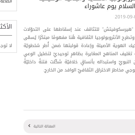
الصاغة»
لسلام يوم عاشوراء
الأكث
 "هيرسكوفيتش" للتثاقف عند إسقاطها على التحوّلات
 وتطرح الأنثروبولوجيا الثقافية هُنا مفهومًا مبتكَرًا يُسمّى
لا توج
كيك الهوية الأصيلة وإعادة قولبتها ضمن أُطر سُلطويّة
ةَ تغليف المناهج المغايرة بظاهرٍ توحيديّ لتضليل الوعي
 النبويّ واستبداله بأنساقٍ خلافيّة شكّلت فتنةً داخليّةً
وجي مخاطرَ الاختراق الثقافيّ الوافد من الخارج.
المقالة التالية