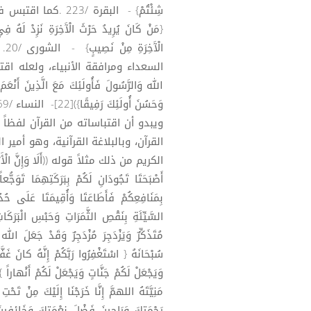
شِئْتُمْ} - البقرة
{مَنْ كَانَ يُرِيدُ حَرْثَ الْآَخِرَةِ نَزِدْ لَهُ فِ
ال
السعداء ومرافقة الأنبياء، ولعله اقت
الله وَالرَّسُولَ فَأُولَئِكَ مَعَ الَّذِينَ أَنْعَمَ
وَحَسُنَ أُولَئِكَ رَفِيقًا})[22]- النساء /69.
ويبدو أن اقتباساته من القرآن لفظاً
القرآن، وبالبلاغة القرآنية، وهو أمير
الكريم من ذلك مثلاً قوله ((أَلَا وَإِنَّ الْأَرْضَ ال
أَصْبَحَتَا تَجُودَانِ لَكُمْ بِبَرَكَتِهِمَا تَوَجُّعاً 
بِمَنَافِعِكُمْ فَأَطَاعَتَا وَأُقِيمَتَا عَلَى حُد
السَّيِّئَةِ بِنَقْصِ الثَّمَرَاتِ وَحَبْسِ الْبَرَكَاتِ
مُتَذَكِّرٌ وَيَزْدَجِرَ مُزْدَجِرٌ وَقَدْ جَعَلَ الله 
سُبْحَانَهُ { اسْتَغْفِرُوا رَبَّكُمْ إِنَّهُ كانَ غَفّ
مَنِيَّتَهُ اللهمَّ إِنَّا خَرَجْنَا إِلَيْكَ مِنْ تَحْتِ
رَحْمَتِكَ وَرَاجِينَ فَضْلَ نِعْمَتِكَ وَخَائِفِين