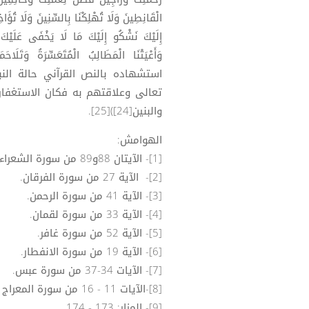
الْقَانِطِينَ وَلَا تُهْلِكْنَا بِالسِّنِينَ وَلَا تُؤَاخِ
إِلَيْكَ نَشْكُو إِلَيْكَ مَا لَا يَخْفَى عَلَيْكَ حِي
وَأَعْيَتْنَا الْمَطَالِبُ الْمُتَعَسِّرَةُ وَ
استشهاده بالنص القرآني حالة النب
تعالى وعلاقتهم به فكان الاستغفار ه
والبنين[24])[25].
الهوامش:
[1]- الآيتان 88و89 من سورة الشعراء.
[2]- الآية 27 من سورة الفرقان.
[3]- الآية 41 من سورة الرحمن.
[4]- الآية 33 من سورة لقمان.
[5]- الآية 52 من سورة غافر.
[6]- الآية 19 من سورة الانفطار.
[7]- الآيات 34-37 من سورة عبس.
[8]-الآيات 11 - 16 من سورة المعراج
[9]- المزار: 173 - 174.