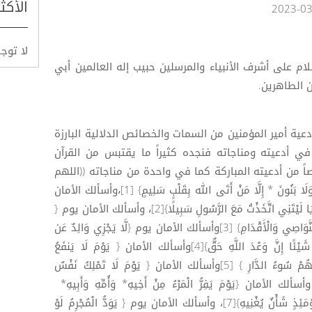
الأكث
لا توج
لام على أشرف الأنبياء والمرسلين حبيب إله العالمين أبي
 الطاهرين.
أدعية أمير المؤمنين من السمات والخصائص الدلالية البارزة
 أدعيته ومناجاته فنجده كثيراً ما يقتبس من القرآن
اً من أدعيته المباركة كما في واحدة من مناجاته ((اللهم
إني أسألك الأمان {يَوْمَ لَا يَنفَعُ مَالٌ وَلَا بَنُونَ * إِلَّا مَنْ أَتَى الله بِقَلْبٍ سَلِيمٍ} [1]،وأسألك الأمان
{وَيَوْمَ يَعَضُّ الظَّالِمُ عَلَى يَدَيْهِ يَقُولُ يَا لَيْتَنِي اتَّخَذْتُ مَعَ الرَّسُولِ سَبِيلًا}[2]، وأسألك الأمان يوم {
يُعْرَفُ الْمُجْرِمُونَ بِسِيمَاهُمْ فَيُؤْخَذُ بِالنَّوَاصِي وَالْأَقْدَامِ} [3]وأسألك الأمان يوم {لَّا يَجْزِي وَالِدٌ عَن
وَلَدِهِ وَلَا مَوْلُودٌ هُوَ جَازٍ عَن وَالِدِهِ شَيْئًا إِنَّ وَعْدَ اللَّهِ حَقٌّ}[4]وأسألك الأمان { يَوْمَ لَا يَنفَعُ
الظَّالِمِينَ مَعْذِرَتُهُمْ وَلَهُمُ اللَّعْنَةُ وَلَهُمْ سُوءُ الدَّارِ } [5]وأسألك الأمان { يَوْمَ لَا تَمْلِكُ نَفْسٌ
َفْسٍ شَيْئًا وَالْأَمْرُ يَوْمَئِذٍ لله} [6] وأسألك الأمان {يَوْمَ يَفِرُّ الْمَرْءُ مِنْ أَخِيهِ* وَأُمِّهِ وَأَبِيهِ*
وَصَاحِبَتِهِ وَبَنِيهِ* لِكُلِّ امْرِئٍ مِّنْهُمْ يَوْمَئِذٍ شَأْنٌ يُغْنِيهِ}[7]، وأسألك الأمان يوم { يَوَدُّ الْمُجْرِمُ لَوْ