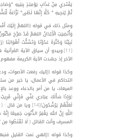
يَفْتَدِي مِنْ عَذَابِ يَوْمِئِذٍ بِبَنِيهِ *وَصَاح
ثُمَّ يُنجِيهِ * كَلَّا إِنَّهَا لَظَى* نَزَّاعَةً لِّلشَّوَى }
ومثل ذلك في قوله ((اللهمَّ إِلَيْكَ أَفْضَتِ الْق
وَأُنْضِيَتِ الْأَبْدَانُ اللهمَّ قَدْ صَرَّحَ مَكْنُون
[11].ويبدو أن سياق الآية القرآن
الآخر إذ جسّدت الآية الكريمة مفهوم ال
وكذا قوله ((إليك رفعت الأصوات، ود
التحاكم في الأعمال، يا خير من سئ
{وَإِذَا سَأَلَكَ عِبَادِي عَنِّي فَإِنِّي قَرِيبٌ أ
لَعَلَّهُمْ يَرْشُدُونَ}[14] 
المسرف وأنت القائل { لَا تَقْنَطُوا مِن رَّحْمَةِ اللّ
وكذا قوله ((إلهي نمت القليل فنبهني قولك