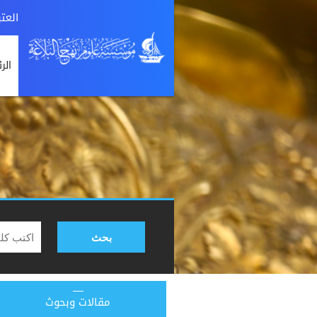
العت
الر
بحث
مقالات وبحوث