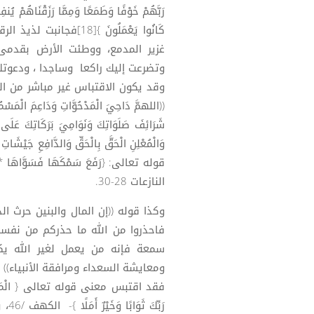
رَبَّهُمْ خَوْفًا وَطَمَعًا وَمِمَّا رَزَقْنَاهُمْ يُنف
كَانُوا يَعْمَلُونَ }
غزير المدمع، ووطئت الأرض بقدمى
وتضرعت إليك راكعا وساجدا ، ودعوتك خو
وقد يكون الاقتباس غير مباشر من الق
((اللهمَّ دَاحِيَ الْمَدْحُوَّاتِ وَدَاعِمَ الْمَسْ
شَرَائِفَ صَلَوَاتِكَ وَنَوَامِيَ بَرَكَاتِكَ عَلَى م
قوله تعالى: {رَفَعَ سَمْكَهَا فَسَوَّاهَا * وَأَ
النازعات 28-30.
وكذا قوله ((إن المال والبنين حرث ال
فاحذروا من الله ما حذركم من نفسه
سمعة فإنه من يعمل لغير الله يكل
ومعايشة السعداء ومرافقة الأنبياء)) [21].
فقد اقتبس معنى قوله تعالى { الْمَالُ وَالْبَنُون
رَبّ