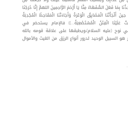
ذْنَا بِمَا فَعَلَ السُّفَهَاءُ مِنَّا يَا أَرْحَمَ الرَّاحِمِينَ اللهمَّ إِنَّا خَرَجْنَا
نَ أَلْجَأَتْنَا الْمَضَايِقُ الْوَعْرَةُ وَأَجَاءَتْنَا الْمَقَاحِطُ الْمُجْدِبَةُ
تَلَاحَمَتْ عَلَيْنَا الْفِتَنُ الْمُسْتَصْعِبَةُ...)) فالإمام يستحضر في
ي نوح (عليه السلام)،ويطبقها على علاقة قومه بالله
و السبيل الوحيد لدرور أنواع الرزق من الغيث والأموال