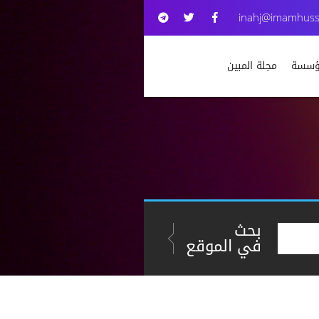
inahj@imamhuss
مؤسسة
مجلة المبين
بحث
في الموقع