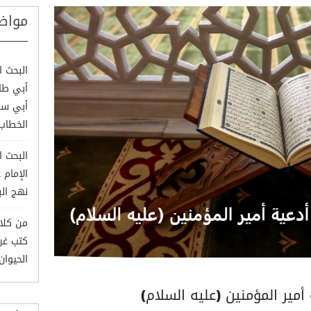
مواض
البحث ا
أبي طال
أبي سف
الخطاب
البحث ا
الإمام 
نهج الب
من كلام
كتب غري
الحيوان وم
أمير المؤمنين (عليه السلام)