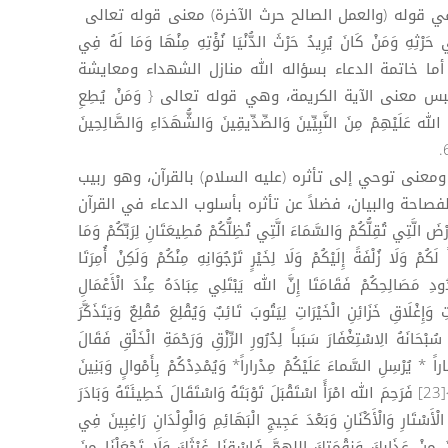
 /223 .كما اقتبس في قوله (والعمل الصالح حرث الآخرة) معنى قوله تعالى
ي حَرْثِهِ وَمَنْ كَانَ يُرِيدُ حَرْثَ الدُّنْيَا نُؤْتِهِ مِنْهَا وَمَا لَهُ فِي
ْآَخِرَةِ مِنْ نَصِيبٍ} - الشورى /20. أما خاتمة الدعاء بسؤاله الله منازل الشهداء ومعايشة
بس معنى الآية الكريمة، وهي قوله تعالى { وَمَنْ يُطِعِ
 الله عَلَيْهِمْ مِنَ النَّبِيِّينَ وَالصِّدِّيقِينَ وَالشُّهَدَاءِ وَالصَّالِحِينَ
 ومعنى توحي إلى تأثره (عليه السلام) بالقرآن، وهو ربيب
 الفصاحة والبيان، فضلاً عن تأثره بأسلوب الدعاء في القرآن
َّتِي تُقِلُّكُمْ وَالسَّمَاءَ الَّتِي تُظِلُّكُمْ مُطِيعَتَانِ لِرَبِّكُمْ وَمَا
لَكُمْ وَلَا زُلْفَةً إِلَيْكُمْ وَلَا لِخَيْرٍ تَرْجُوَانِهِ مِنْكُمْ وَلَكِنْ أُمِرَتَا
ُودِ مَصَالِحِكُمْ فَقَامَتَا إِنَّ الله يَبْتَلِي عِبَادَهُ عِنْدَ الْأَعْمَالِ
 وَإِغْلَاقِ خَزَائِنِ الْخَيْرَاتِ لِيَتُوبَ تَائِبٌ وَيُقْلِعَ مُقْلِعٌ وَيَتَذَكَّرَ
سُبْحَانَهُ الِاسْتِغْفَارَ سَبَباً لِدُرُورِ الرِّزْقِ وَرَحْمَةِ الْخَلْقِ فَقَالَ
َاراً * يُرْسِلِ السَّماءَ عَلَيْكُمْ مِدْراراً* وَيُمْدِدْكُمْ بِأَمْوالٍ وَبَنِينَ
وَيَجْعَلْ لَكُمْ جَنَّاتٍ وَيَجْعَلْ لَكُمْ أَنْهاراً }[23] فَرَحِمَ الله امْرَأً اسْتَقْبَلَ تَوْبَتَهُ وَاسْتَقَالَ خَطِيئَتَهُ وَبَادَرَ
 الْأَسْتَارِ وَالْأَكْنَانِ وَبَعْدَ عَجِيجِ الْبَهَائِمِ وَالْوِلْدَانِ رَاغِبِينَ فِي
َ مِنْ عَذَابِكَ وَنِقْمَتِكَ اللهمَّ فَاسْقِنَا غَيْثَكَ وَلَا تَجْعَلْنَا مِنَ