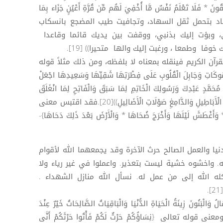
ِقُونَ * فَلَا تَعْلَمُ نَفْسٌ مَّا أُخْفِيَ لَهُم مِّن قُرَّةِ أَعْيُنٍ جَزَاء بِمَا
[18]فجانبت لذيذ الرقاد بتحمل ثقل السهاد، وتجافيت طيب المضجع بانسكاب
، وبؤت إليك بذنبي، ووقفت بين يديك قائما وقاعدا
فا وطمعا ، ورغبت إليك والها متحيرا)) [19].
رآن الكريم فينقله بمعناه لا بلفظه، ومن ذلك مثلاً قوله
مُوكَاتِ وَجَابِلَ الْقُلُوبِ عَلَى فِطْرَتِهَا شَقِيِّهَا وَسَعِيدِهَا اجْعَلْ
ُحَمَّدٍ عَبْدِكَ وَرَسُولِكَ الْخَاتِمِ لِمَا سَبَقَ وَالْفَاتِحِ لِمَا انْغَلَقَ
وَالْمُعْلِنِ الْحَقَّ بِالْحَقِّ وَالدَّافِعِ جَيْشَاتِ الْأَبَاطِيلِ وَالدَّامِغِ صَوْلَاتِ الْأَضَالِيلِ))[20].فقد اقتبس معنى
غْطَشَ لَيْلَهَا وَأَخْرَجَ ضُحَاهَا * وَالْأَرْضَ بَعْدَ ذَلِكَ دَحَاهَا}-
دنيا والعمل الصالح حرث الآخرة وقد يجمعهما الله لأقوام
. واخشوه خشية ليست بتعذير. واعملوا في غير رياء ولا
ه الله إلى من عمل له. نسأل الله منازل الشهداء .
َ زِينَةُ الْحَيَاةِ الدُّنْيَا وَالْبَاقِيَاتُ الصَّالِحَاتُ خَيْرٌ عِنْدَ
ِكَ ثَوَابًا وَخَيْرٌ أَمَلًا }- الكهف /46، ومعنى قوله تعالى {نِسَاؤُكُمْ حَرْثٌ لَكُمْ فَأْتُوا حَرْثَكُمْ أَنَّى