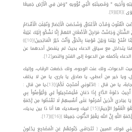
ِبَتِهِ وَأَخِيهِ * وَفَصِيلَتِهِ الَّتِي تُؤْويهِ *وَمَن فِي الْأَرْضِ جَمِيعًا
[8]))[9].
ُلُوبُ وَمُدَّتِ الْأَعْنَاقُ وَشَخَصَتِ الْأَبْصَارُ وَنُقِلَتِ الْأَقْدَامُ
ُ الشَّنَآنِ وَجَاشَتْ مَرَاجِلُ الْأَضْغَانِ اللهمَّ إِنَّا نَشْكُو إِلَيْكَ غَيْبَةَ
نَبِيِّنَا وَكَثْرَةَ عَدُوِّنَا وَتَشَتُّتَ أَهْوَائِنَا {رَبَّنَا افْتَحْ بَيْنَنا وَبَيْنَ قَوْمِنا بِالْحَقِّ وَأَنْتَ خَيْرُ الْفاتِحِينَ}[10]))
ية هنا يتداخل مع سياق الدعاء بحيث لم ينفصل أحدهما عن
دعاء بأكمله من الدعوة إلى الفتح والنصر[12].
عيت الدعوات، ولك عنت الوجوه، ولك خضعت الرقاب، وإليك
ل، ويا خير من أعطى، يا صادق يا بارئ، يا من لا يخلف
الميعاد، يا من أمر بالدعاء ووعد بالإجابة، يا من قال : {ادْعُونِي أَسْتَجِبْ لَكُمْ}[13]،يا من قال :
ُجِيبُ دَعْوَةَ الدَّاعِ إِذَا دَعَانِ فَلْيَسْتَجِيبُواْ لِي وَلْيُؤْمِنُواْ بِي
ويا من قال : { يَا عِبَادِيَ الَّذِينَ أَسْرَفُوا عَلَى أَنفُسِهِمْ لَا تَقْنَطُوا مِن رَّحْمَةِ
اللَّهِ إِنَّ الله يَغْفِرُ الذُّنُوبَ جَمِيعًا إِنَّهُ هُوَ الْغَفُورُ الرَّحِيمُ}[15] لبيك وسعديك ها أنا ذا بين يديك،
َهِ إِنَّ الله يَغْفِرُ الذُّنُوبَ جَمِيعًا }[16]))[17].
 المبين { تَتَجَافَى جُنُوبُهُمْ عَنِ الْمَضَاجِعِ يَدْعُونَ