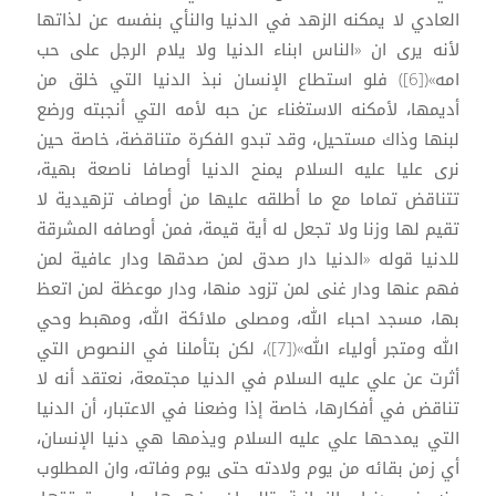
العادي لا يمكنه الزهد في الدنيا والنأي بنفسه عن لذاتها
لأنه يرى ان «الناس ابناء الدنيا ولا يلام الرجل على حب
امه»([6]) فلو استطاع الإنسان نبذ الدنيا التي خلق من
أديمها، لأمكنه الاستغناء عن حبه لأمه التي أنجبته ورضع
لبنها وذاك مستحيل، وقد تبدو الفكرة متناقضة، خاصة حين
نرى عليا عليه السلام يمنح الدنيا أوصافا ناصعة بهية،
تتناقض تماما مع ما أطلقه عليها من أوصاف تزهيدية لا
تقيم لها وزنا ولا تجعل له أية قيمة، فمن أوصافه المشرقة
للدنيا قوله «الدنيا دار صدق لمن صدقها ودار عافية لمن
فهم عنها ودار غنى لمن تزود منها، ودار موعظة لمن اتعظ
بها، مسجد احباء الله، ومصلى ملائكة الله، ومهبط وحي
الله ومتجر أولياء الله»([7])، لكن بتأملنا في النصوص التي
أثرت عن علي عليه السلام في الدنيا مجتمعة، نعتقد أنه لا
تناقض في أفكارها، خاصة إذا وضعنا في الاعتبار، أن الدنيا
التي يمدحها علي عليه السلام ويذمها هي دنيا الإنسان،
أي زمن بقائه من يوم ولادته حتى يوم وفاته، وان المطلوب