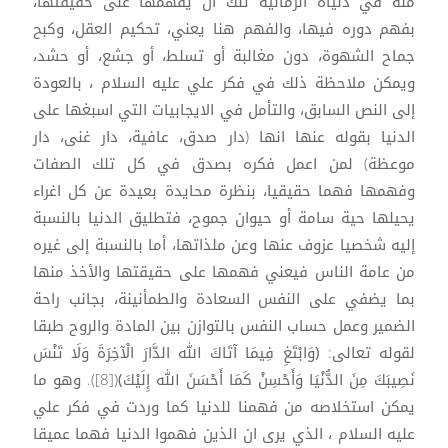
منه في دنياه الزمانية تلك ان يفهمها على حقيقتها،
بفهم دوره فيها، والفهم هنا يعني، تحكيم العقل، وكبح
جماح الشهوة، دون مغالبة أو تسلط، أو جشع، أو حشد،
ويمكن ملاحظة ذلك في فكر علي عليه السلام ، بالعودة
إلى النص السابق، والتأمل في الايجابيات التي اسبغها على
الدنيا بقوله عنها انها (دار صدق، عافية، دار غنى، دار
موعظة) لمن اعمل فكره بصدق في كل تلك الصفات
وفهمها فهما حقيقيا، بنظرة محايدة بعيدة عن كل اغراء
يحيلها حية سامة أو حيوان جموح، فتطليق الدنيا بالنسبة
إليه شخصيا عزوف عنها وعن ملذاتها، أما بالنسبة إلى غيره
من عامة الناس فيعني فهمها على حقيقتها والأخذ منها
بما يضفي على النفس السعادة والطمأنينة، بجانب راحة
الضمير وعمل حساب النفس بالتوازن بين المادة والروح طبقا
لقوله تعالى: ﴿وَابْتَغِ فِيمَا آتَاكَ الله الدَّارَ الْآخِرَةَ وَلَا تَنْسَ
نَصِيبَكَ مِنَ الدُّنْيَا وَأَحْسِنْ كَمَا أَحْسَنَ الله إِلَيْكَ﴾([8]). وهو ما
يمكن استخلاصه من فهمنا للدنيا كما وردت في فكر علي
عليه السلام ، الذي يرى ان الذين فهموا الدنيا فهما عميقا