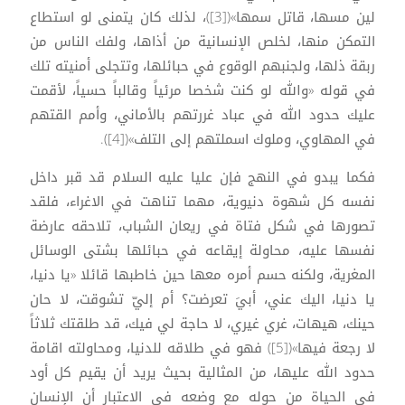
لين مسها، قاتل سمها»([3])، لذلك كان يتمنى لو استطاع
التمكن منها، لخلص الإنسانية من أذاها، ولفك الناس من
ربقة ذلها، ولجنبهم الوقوع في حبائلها، وتتجلى أمنيته تلك
في قوله «والله لو كنت شخصا مرئياً وقالباً حسياً، لأقمت
عليك حدود الله في عباد غررتهم بالأماني، وأمم القتهم
في المهاوي، وملوك اسملتهم إلى التلف»([4]).
فكما يبدو في النهج فإن عليا عليه السلام قد قبر داخل
نفسه كل شهوة دنيوية، مهما تناهت في الاغراء، فلقد
تصورها في شكل فتاة في ريعان الشباب، تلاحقه عارضة
نفسها عليه، محاولة إيقاعه في حبائلها بشتى الوسائل
المغرية، ولكنه حسم أمره معها حين خاطبها قائلا «يا دنيا،
يا دنيا، اليك عني، أبيَ تعرضت؟ أم إليّ تشوقت، لا حان
حينك، هيهات، غري غيري، لا حاجة لي فيك، قد طلقتك ثلاثاً
لا رجعة فيها»([5]) فهو في طلاقه للدنيا، ومحاولته اقامة
حدود الله عليها، من المثالية بحيث يريد أن يقيم كل أود
في الحياة من حوله مع وضعه في الاعتبار أن الإنسان