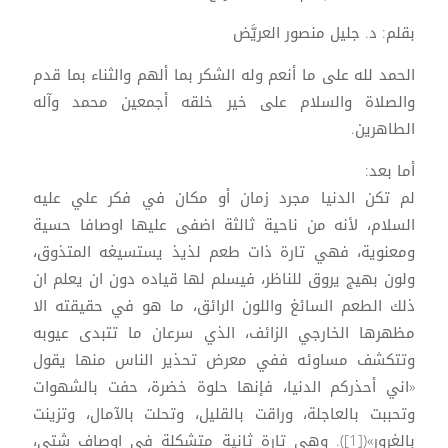
بقلم: د. جليل منصور العريَّض
الحمد لله على ما أنعم وله الشكر بما ألهم والثناء بما قدم
والصلاة والسلام على خير خلقه أجمعين محمد وآله
الطاهرين.
أما بعد:
لم تكن الدنيا مجرد زمان أو مكان في فكر علي عليه
السلام، لأنه من ناحية ثالثة اضفى عليها اوصافا حسية
ومعنوية، فهي تارة ذات طعم لذيذ يستسيغه المتذوق،
ولون بهيج يروق للناظر، فيسلم لها قياده دون ان يعلم ان
ذلك الطعم السائغ واللون الرائق، ما هو في حقيقته الا
مظهرها الخارجي الزائف، الذي سرعان ما تتبدى عيوبه
وتتكشف مساوئه ففي معرض تحذير الناس منها يقول
«اني أحذركم الدنيا، فإنها حلوة خضرة، حفت بالشهوات
وتحببت بالعاجلة، وراقت بالقليل، وتحلت بالآمال، وتزينت
بالغرور»([1]). وهي تارة ثانية متشكلة في اوصاف شتى،