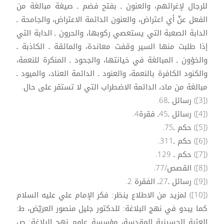
للرجال لإغرائهم، والعنون ـ بفتح فضم ـ صيغة مبالغة من
الفعل عنّ أي اعتراض، والعنون الدائمة الاعتراض، والجامحة ـ
الدابة الصعبة التي يستعصي ركوبها، والحرون ـ الدابة التي
إذا طلبت منها السير وقفت معاندة، والمائقة ـ الكاذبة ـ
والخؤون ـ المبالغة في خيانتها، والجحود ـ المنكرة للنعمة،
والكنود الكافرة بالنعمة، والعنود ـ الدائمة العناد، والميود ـ
مبالغة من ماد، الدائمة الاضطراب التي لا تستقر على حال.
([3]) رسائل ـ68.
([4]) رسائل ـ45ـ فقرة4.
([5]) حكم ـ75.
([6]) حكم ـ311.
([7]) حكم ـ 129.
([8]) القصص/77.
([9]) رسائل ـ27ـ الفقرة 2.
([10]) لمزيد من الاطلاع ينظر: فكر الإمام علي عليه السلام
كما يبدو في نهج البلاغة: للدكتور جليل منصور العريّض، ط:
العتبة الحسينية المقدسة، مؤسسة علوم نهج البلاغة: ص