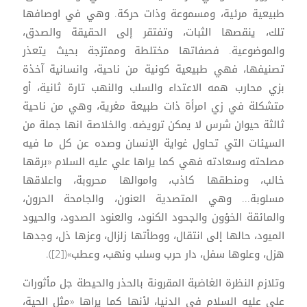
طبيعية مرئية، ومسموعة وذات حركة. وهي في اوصافها
تلك، ينقصها الثبات، وتفتقر إلى الحقيقة والصدق،
والموضوعية. فصفاتها مختلطة وممتزجة بحيث يتعذر
تصنيفها، فهي طبيعية كونية من ناحية، وانسانية آخذة
بزي محارب همه الاعتداء والسلب والنهب تارة ثانية، أو
متشكلة في زي امرأة ذات طبيعة مغرية، وهي من ناحية
ثالثة حيوان شرس لا يمكن ترويضه. والخلاصة انها جملة من
السيئات التي تحاول غواية الإنسان وصده عن كل ما فيه
مصلحته وسعادته فهي كما يراها علي عليه السلام «برقها
خالب، ومنطقها كاذب، واموالها محروبة، واعلاقها
مسلوبة... وهي المتصدية العنون، والجامحة الحرون،
والمائقة الخؤون والجحود الكنود، والعنود الصدود، والحيود
الميود، حالها إلى انتقال، ووطأتها زلزال، وعزها ذل، وجدها
هزل، وعلوها سفل، دار حرب وسلب ونهب، وعطب»([2]).
وتلازم النظرة الغاضبة المقرونة بالحذر والحيطة جل مأثورات
علي عليه السلام في الدنيا، لأنها كما يراها «مثل الحية،