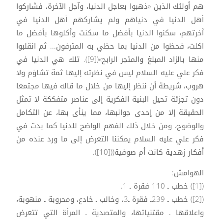
هم أولئك الذين «ذهبوا بعاجل الدنيا، وآجل الآخرة، فشاركوا
أهل الدنيا في دنياهم ولم يشاركهم أهل الدنيا في
آخرتهم، سكنوا الدنيا بأفضل ما سكنت وأكلوها بأفضل ما
اكلت، فحظوا من الدنيا بما حظي به المترفون... ثم انقلبوا
منها بالزاد المبلغ والمتجر الرابح»([9]). تلك هي الدنيا في
فكر علي عليه السلام ليس في نظرته إليها ثمة تشاؤم ولا
هروب، شريطة أن ننظر إليها من خلال ما قاله فيها مجتمعا
دون تجزئة تحيل البنية الفكرية إلى عناصر متفككة لا تمثل
الحقيقة إلا من إحدى جوانبها، مما ينأى بها، عن التكامل
والوضوح، ومن خلال ذلك الفهم الواضح للدنيا كما بدت في
فكر علي عليه السلام يمكننا التعرض إلى ما ورد عنده من
أفكار زهدية كانت أم صوفية(([10]).
الهوامش:
([1]) خطب ـ 110 فقرة ـ 1.
([2]) خطب ـ 239ـ فقرة ـ3، وخالب ـ خادع، ومحروبة ـ منهوبة،
واعلاقها ـ مقتنياتها، والمتصدية ـ المرأة التي تتعرض