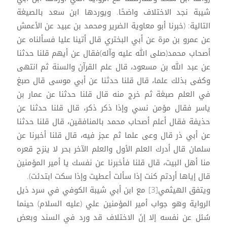
شيبة نجد الاختلاف واضحًا. ويوردها ابن سعد بالصيغة
التالية: (خبرنا أبو معاوية الضرير ومحمد بن عبيد عن الأعمش
عن عمرو بن مرة عن أبي البختري قال أتينا عليا فسألناه عن
أصحاب محمد(صلى الله عليه وآله)فقال عن أيهم قلنا حدثنا
عن عبد الله بن مسعود، قال علم القرآن والسنة ثم انتهى
وكفى بذلك علما، قال قلنا حدثنا عن أبي موسى قال صبغ
في العلم صبغة ثم خرج منه قال قلنا حدثنا عن عمار بن
ياسر فقال مؤمن نسي وإذا ذكر ذكر، قال قلنا حدثنا عن
حذيفة فقال أعلم أصحاب محمد بالمنافقين، قال قلنا حدثنا
عن أبي ذر قال وعى علما ثم عجز فيه، قال قلنا أخبرنا عن
سلمان قال أدرك العلم الأول والعلم الآخر بحر لا ينزح قعره
منا أهل البيت، قال قلنا فأخبرنا عن نفسك يا أمير المؤمنين
قال إياها أردتم كنت إذا سألت أعطيت وإذا سكت ابتدئت).
ويتفق الهيثمي[3] مع ابن أبي شيبة الكوفي في سرد ذيل
الرواية وهو جواب أمير المؤمنين علي (عليه السلام) حينما
سُئل عن نفسه إلا إنَ الاختلاف قد ورد في السند وبعض