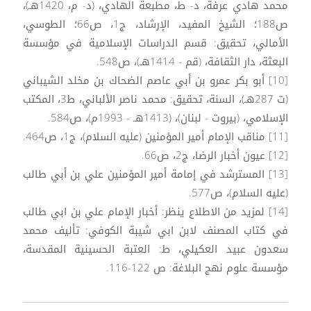
محمد هادي عرفة، د- ط، مطبعة الهادي، (د- م، 1420هـ)،
ص188؛ الشيخ المفيد، الإرشاد، ج1، ص66؛ الطوسي،
الأمالي، تحقيق: قسم الدراسات الإسلامية في مؤسسة
البعثة، دار الثقافة، (قم - 1414هـ)، ص548.
[10] أبو بكر عمرو بن أبي عاصم الضحاك بن مخلد الشيباني
(ت 287هـ)، السنة، تحقيق: محمد ناصر الألباني، ط3، المكتب
الإسلامي، (بيروت - لبنان)، (1413هـ - 1993م)، ص584.
[11] مناقب الإمام أمير المؤمنين (عليه السلام)، ج1، ص464.
[12] عيون أخبار الرضا، ج2، ص66.
[13] المسترشد في إمامة أمير المؤمنين علي بن أبي طالب
(عليه السلام)، ص577.
[14] لمزيد من الاطلاع ينظر: أخبار الإمام علي بن ابي طالب
في كتاب المصنف لابن ابي شيبة الكوفي: تأليف محمد
سعدون عبيد العكيلي، ط: العتبة الحسينية المقدسة،
مؤسسة علوم نهج البلاغة: ص 122-116.