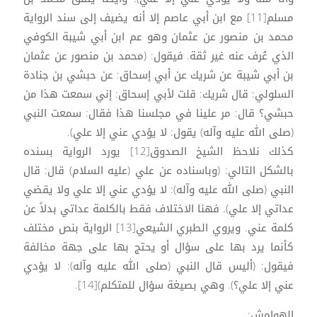
مسلم[11] مع ابن أبي عاصم إلا أنه يضيف إلى سند الرواية
محمد بن منصور عن عثمان وهو عم ابن أبي شيبة الكوفي
الذي عُرف عنه غير ثقة. فيقول: (محمد بن منصور عن عثمان
بن أبي شيبة عن شريك عن أبي إسحاق: عن حبشي بن جنادة
السلولي: قال شريك: قلت لأبي إسحاق: إني سمعت هذا من
حبشي؟ قال: مر علينا في مجلسنا هذا فقال: سمعت النبي
(صلى الله عليه وآله) يقول: لا يؤدي عني إلا علي).
كذلك نلاحظ الشيخ الصدوق[12] يورد الرواية بسنده
بالشكل التالي: (وباسناده عن علي (عليه السلام) قال: قال
النبي (صلى الله عليه وآله): لا يؤدي عني إلا علي ولا يقضي
عداتي إلا علي). فهنا الاختلاف فقط بالكلمة عداتي بدلاً عن
كلمة عني. ويروي الطبري الشيعي[13] الرواية بنص مختلف
كأنما يرد بها على سؤال أو يحتج بها على جهة مخالفة
فيقول: (أليس قال النبي (صلى الله عليه وآله): لا يؤدي
عني إلا علي؟). وهي بصيغة سؤال للمتكلم)[14].
الهوامش: