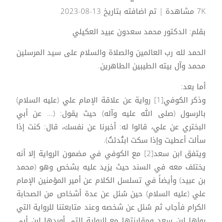
7K مشاهدة
| تم اضافته بتاريخ 13-08-2023
بقلم: الدكتور محمد سعدون عبيد العكيلي
الحمد لله رب العالمين والصلاة والسلام على سيد المرسلين
محمد وآل بيته الطيبين الطاهرين.
أما بعد:
وذكر الكوفي[1] رواية عن علاقة الإمام علي (عليه السلام)
بالرسول (صلى الله عليه وآله) حيث يقول: (... عن أبي
البختري عن علي، قالوا له: أخبرنا عن نفسك، قال: كنت إذا
سألت أعطيت وإذا سكت ابتُدئتُ).
ويتفق ابن سعد[2] مع الكوفي في مضمون الرواية إلا أنه
يختلف معه في السند حيث يزيد عليه بشخص وهو (محمد
بن عبيد) وأيضاً في تسلسل الكلام عن أمير المؤمنين الإمام
علي (عليه السلام) حين سُئل عن عدة أشخاص من الصحابة
الكرام فأجاب ثم سُئل عن شخصه وعند متابعتنا للرواية التي
رواها ابن سعد ومقارنتها مع الرواية التي أوردها ابن أبي