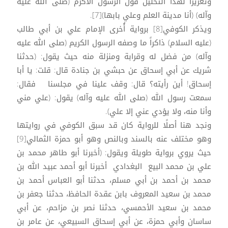
وتعزيزاً لهذا التحليل قول الرسول الأكرم (صلى الله عليه
وآله) (أنا مدينة العلم وعلي بابها)[7].
ويذكر الكوفي[8] برواية أُخرى الإمام علي بن أبي طالب
(عليه السلام) ذاكراً ما وصفه الرسول الكريم (صلى الله عليه
وآله) من فضل له وقرابة ومنزلة منه حيث يقول: (حدثنا
شريك عن أبي إسحاق عن حبشي بن جنادة قال: قلت: يا أبا
إسحاق! أين رأيته؟ قال: وقف علينا في مجلسنا فقال:
سمعت رسول الله (صلى الله عليه وآله) يقول: (علي مني
وأنا منه، ولا يؤدي عني إلا علي).
ونجد هنا أصلًا للرواية كان قد سبق الكوفي في روايتها
وهو مختلف عنه بالسند وبالنص وهو أبو حمزة الثمالي[9]
حيث يروي برواية طويلة ويقول: (أخبرنا أبو طاهر محمد بن
علي بن محمد البيع البغدادي أخبرنا أبو أحمد عبيد الله بن
محمد بن أحمد بن أبي مسلم، حدثنا أبو العباس أحمد بن
محمد بن سعيد المعروف بابن عقدة الحافظ، حدثنا جعفر بن
محمد بن سعيد الأحمسي، حدثنا نصر بن مزاحم، عن أبي
ساسان وأبي حمزة، عن أبي إسحاق السبيعي، عن عامر بن