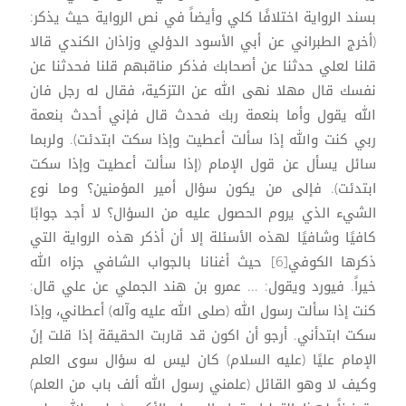
بسند الرواية اختلافًا كلي وأيضاً في نص الرواية حيث يذكر:
(أخرج الطبراني عن أبي الأسود الدؤلي وزاذان الكندي قالا
قلنا لعلي حدثنا عن أصحابك فذكر مناقبهم قلنا فحدثنا عن
نفسك قال مهلا نهى الله عن التزكية، فقال له رجل فان
الله يقول وأما بنعمة ربك فحدث قال فإني أحدث بنعمة
ربي كنت والله إذا سألت أعطيت وإذا سكت ابتدئت). ولربما
سائل يسأل عن قول الإمام (إذا سألت أعطيت وإذا سكت
ابتدئت). فإلى من يكون سؤال أمير المؤمنين؟ وما نوع
الشيء الذي يروم الحصول عليه من السؤال؟ لا أجد جوابًا
كافيًا وشافيًا لهذه الأسئلة إلا أن أذكر هذه الرواية التي
ذكرها الكوفي[6] حيث أغنانا بالجواب الشافي جزاه الله
خيراً. فيورد ويقول: ... عمرو بن هند الجملي عن علي قال:
كنت إذا سألت رسول الله (صلى الله عليه وآله) أعطاني، وإذا
سكت ابتدأني. أرجو أن اكون قد قاربت الحقيقة إذا قلت إنَ
الإمام عليًا (عليه السلام) كان ليس له سؤال سوى العلم
وكيف لا وهو القائل (علمني رسول الله ألف باب من العلم)