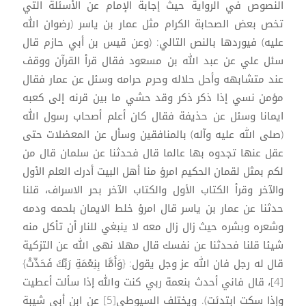
النصوص في الرواية حيث إجابة الإمام عن الأسئلة التي
تخص بعض الصحابة الكرام مثل عمار بن ياسر (رضوان الله
عليه) فيوردها بالنص التالي: (وعن قيس بن أبي حازم قال
سئل علي عن عبد الله بن مسعود فقال قرأ القرآن ووقف
عند متشابهه وأحل حلاله وحرم حرامه وسئل عن عمار فقال
مؤمن نسي إذا ذكر ذكر وقد حشي ما بين قرنه إلى كعبه
ايمانا وسئل عن حذيفة فقال كان أعلم أصحاب رسول الله
(صلى الله عليه وآله) بالمنافقين وسأل عن المعضلات حتى
عقل عنها تجدوه بها عالما قال فحدثنا عن سلمان قال من
لكم بمثل لقمان الحكيم امرؤ منا أهل البيت أدرك العلم الأول
والآخر وقرأ الكتاب الأول والكتاب الآخر بحر الاسراف، قلنا
حدثنا عن عمار بن ياسر قال امرؤ خلط الايمان بلحمه ودمه
وشعره وبشره حيث زال زال معه لا ينبغي للنار أن تأكل منه
شيئا قلنا فحدثنا عن نفسك قال مهلا نهى الله عن التزكية
قال له رجل فان الله عز وجل يقول: {وَأَمَّا بِنِعْمَةِ رَبِّكَ فَحَدِّثْ}
[4]، قال فاني أحدث بنعمة ربي كنت والله إذا سألت أعطيت
وإذا سكت ابتدئت). ويختلف السيوطي[5] عن ابن أبي شيبة