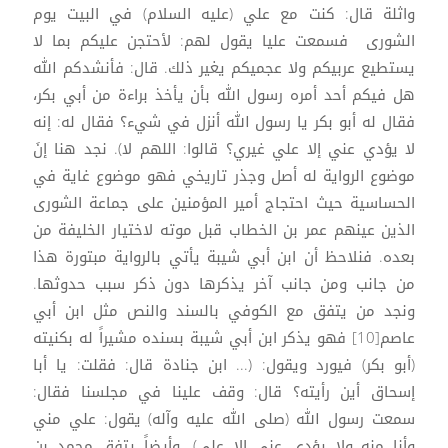
واثلة قال: كنت مع علي (عليه السلام) في البيت يوم
الشورى فسمعت عليا يقول لهم: لأحتجن عليكم بما لا
يستطيع عربيكم ولا عجميكم يغير ذلك. قال: فأنشدكم الله
هل فيكم أحد أمره رسول الله بأن يأخذ براءة من أبي بكر،
فقال له أبو بكر يا رسول الله أنزل في شيء؟ فقال له: إنه
لا يؤدي عني إلا علي غيري؟ قالوا: اللهم لا). نجد هنا إنَ
موضوع الرواية له أصل وجذر تاريخي فهو موضوع غاية في
الحساسية حيث احتجاج أمير المؤمنين على جماعة الشورى
الذين عينهم عمر بن الخطاب قبل موته لاختيار الخليفة من
بعده. فنلاحظ أن ابن أبي شيبة يأتي بالرواية مبتورة هذا
من جانب ومن جانب آخر يذكرها دون ذكر سبب حدوثها.
ونجد من يتفق مع الكوفي بالسند والنص مثل ابن أبي
عاصم[10] فهو يذكر ابن أبي شيبة بسنده مشيراً له بكنيته
(أبو بكر) فيورد ويقول: (... ابن جنادة قال: فقلت: يا أبا
إسحاق أين رأيته؟ قال: وقف علينا في مجلسنا فقال:
سمعت رسول الله (صلى الله عليه وآله) يقول: علي مني
وأنا منه ولا يؤدي عني إلا علي). وأيضاً يتفق محمد بن