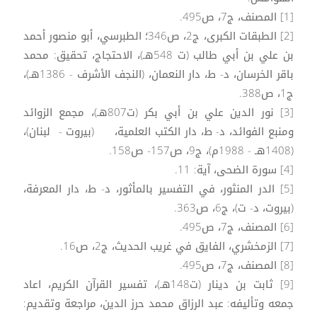
[1] المصنف، ج7، ص495.
[2] الطبقات الكبرى، ج2، ص346؛ الطبرسي، أبو منصور أحمد
بن علي بن أبي طالب (ت 548هـ)، الاحتجاج، تحقيق: محمد
باقر الخرسان، د- ط، دار النعمان، (النجف الأشرف - 1386هـ)،
ج1، ص388.
[3] نور الدين علي بن أبي بكر (ت807هـ)، مجمع الزوائد
ومنبع الفوائد، د- ط، دار الكتب العلمية، (بيروت - لبنان)،
(1408هـ - 1988م)، ج9، ص157- ص158.
[4] سورة الضحى، آية: 11.
[5] الدر المنثور، في التفسير بالمأثور، د- ط، دار المعرفة،
(بيروت، د- ت)، ج6، ص363.
[6] المصنف، ج7، ص495.
[7] الزمخشري، الفايق في غريب الحديث، ج2، ص16.
[8] المصنف، ج7، ص495.
[9] ثابت بن دينار (ت148هـ)، تفسير القرآن الكريم، اعاد
جمعه وتأليفه: عبد الرزاق محمد حرز الدين، مراجعة وتقديم: