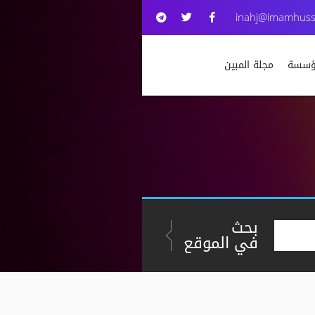
inahj@imamhuss
مؤسسة
مجلة المبين
بحث
في الموقع