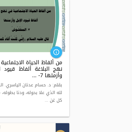
info_outline
من ألفاظ الحياة الاجتماعية
نهج البلاغة ألفاظ قيود ال
وأزمتها 7- ...
بقلم: د. حسام عدنان الياسري. ال
لله الذي علا بحوله، ودنا بطوله، م
كل غن ...