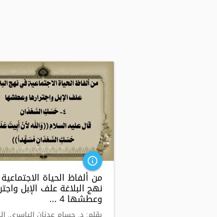
info_outline
من ألفاظ الحياة الاجتماعية
نهج البلاغة علف الإبل واجتر
وعطشها 4 ...
بقلم: د. حسام عدنان الياسري. ال