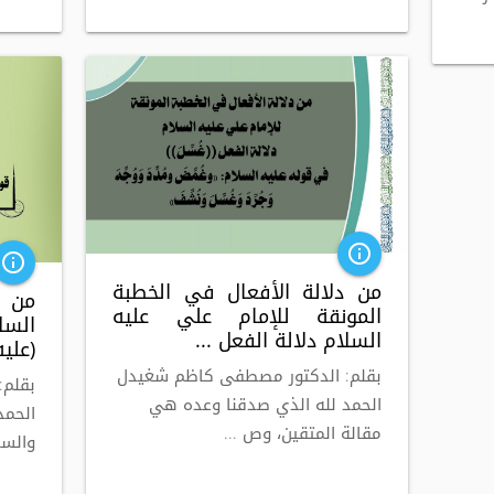
info_outline
info_outline
من دلالة الأفعال في الخطبة
من م
المونقة للإمام علي عليه
السل
السلام دلالة الفعل ...
(عليه
بقلم: الدكتور مصطفى كاظم شغيدل
بقلم:
الحمد لله الذي صدقنا وعده هي
الحمد
مقالة المتقين، وص ...
والسل