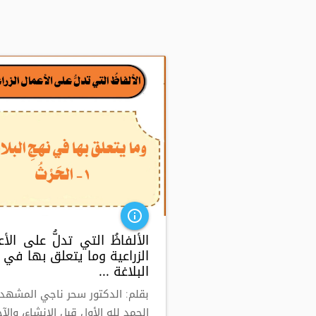
info_outline
الألفاظُ التي تدلُّ على الأ
الزراعية وما يتعلق بها في ن
البلاغة ...
بقلم: الدكتور سحر ناجي المشهد
الحمد لله الأول قبل الإنشاء، والآخ