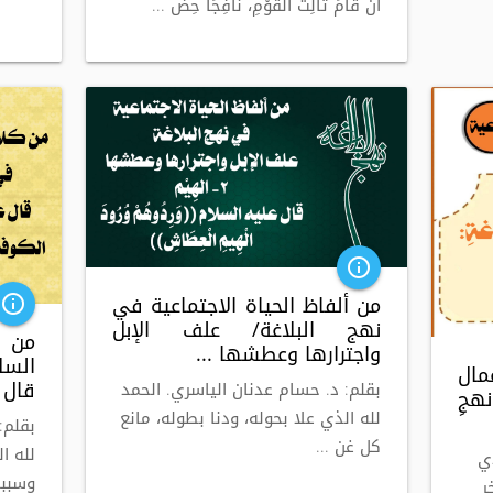
أنْ قَامَ ثَالِثُ القَوْمِ، نَافِجَاً حِض ...
info_outline
من ألفاظ الحياة الاجتماعية في
info_outline
نهج البلاغة/ علف الإبل
من ك
واجترارها وعطشها ...
السل
عمال
قال ع
بقلم: د. حسام عدنان الياسري. الحمد
هجِ
لله الذي علا بحوله، ودنا بطوله، مانع
بقلم:
كل غن ...
لله ا
ي
وسببا 
ر