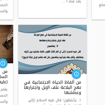
بعد فناء ا ...
الحمد
انع
والسل
info_outline
من م
info_outline
السل
(عليه
من ألفاظ الحياة الاجتماعية في
نهج البلاغة علف الإبل واجترارها
بقلم:
وعطشها
الحمد
3- يَخْضِمْون/ قال عليه السلام ((إِلَى
والسل