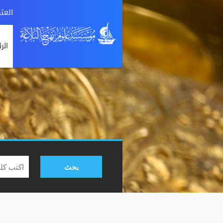
العت
الر
بحث