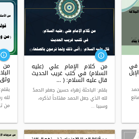
info_outline
info_outline
 في
من ا
من كلام الإمام علي (عليه
إبل
البل
السلام) في كتب غريب الحديث
وثق ب
قال عليه السلام: ( ...
حمد
بقلم:
بقلم: الباحثة زهراء حسين جعفر الحمدُ
انع
لله ر
لله الذي جعل الحمد مفتاحاً لذكره،
من تبو
وسببا ...