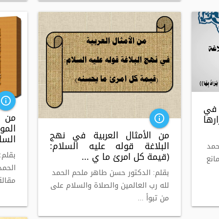
info_outline
 في
من د
ارها
info_outline
المو
من الأمثال العربية في نهج
السلا
البلاغة قوله عليه السلام:
حمد
بقلم
(قيمة كل امرئ ما ي ...
انع
الحمد
بقلم: الدكتور حسن طاهر ملحم الحمد
مقالة
لله رب العالمين والصلاة والسلام على
من تبوأ ...